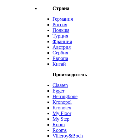
Страна
Германия
Россия
Польша
Турция
Франция
Австрия
Сербия
Европа
Китай
Производитель
Classen
Egger
Herringbone
Kronopol
Kronotex
My Floor
My Step
Room
Rooms
Villeroy&Boch