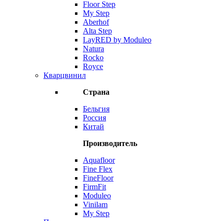
Floor Step
My Step
Aberhof
Alta Step
LayRED by Moduleo
Natura
Rocko
Royce
Кварцвинил
Страна
Бельгия
Россия
Китай
Производитель
Aquafloor
Fine Flex
FineFloor
FirmFit
Moduleo
Vinilam
My Step