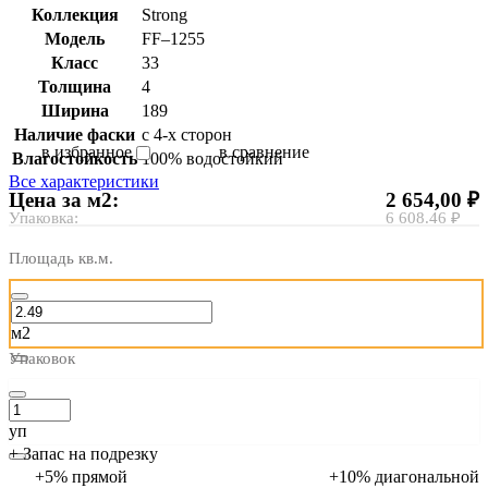
Коллекция
Strong
Модель
FF–1255
Класс
33
Толщина
4
Ширина
189
Наличие фаски
с 4-х сторон
в избранное
в сравнение
Влагостойкость
100% водостойкий
Все характеристики
Цена за м2:
2 654,00 ₽
Упаковка:
6 608.46 ₽
Площадь кв.м.
м2
Упаковок
уп
+ Запас на подрезку
+5% прямой
+10% диагональной