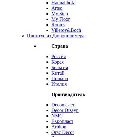
Hannahholz
Arteo
My Step
My Floor
Rooms
Villeroy&Boch
Плинтус из Дюрополимера
Страна
Россия
Корея
Бельгия
Китай
Польша
Италия
Производитель
Decomaster
Decor Dizayn
NMC
Европласт
Arbiton
Orac Decor