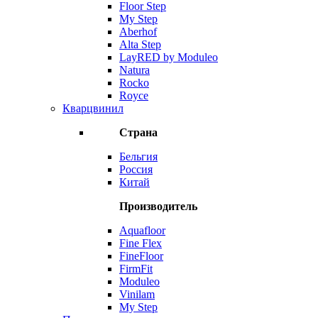
Floor Step
My Step
Aberhof
Alta Step
LayRED by Moduleo
Natura
Rocko
Royce
Кварцвинил
Страна
Бельгия
Россия
Китай
Производитель
Aquafloor
Fine Flex
FineFloor
FirmFit
Moduleo
Vinilam
My Step