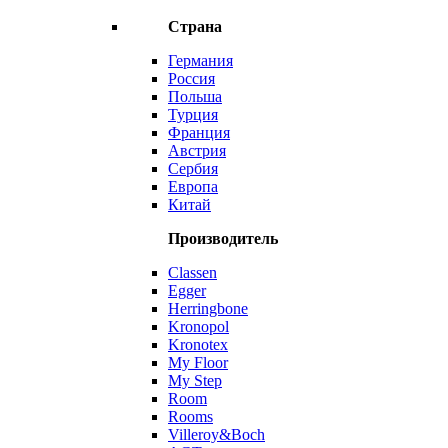
Страна
Германия
Россия
Польша
Турция
Франция
Австрия
Сербия
Европа
Китай
Производитель
Classen
Egger
Herringbone
Kronopol
Kronotex
My Floor
My Step
Room
Rooms
Villeroy&Boch