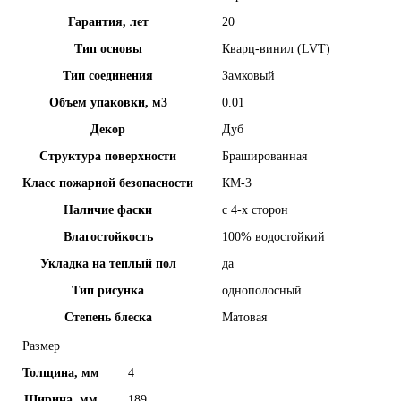
Гарантия, лет
20
Тип основы
Кварц-винил (LVT)
Тип соединения
Замковый
Объем упаковки, м3
0.01
Декор
Дуб
Структура поверхности
Брашированная
Класс пожарной безопасности
КМ-3
Наличие фаски
с 4-х сторон
Влагостойкость
100% водостойкий
Укладка на теплый пол
да
Тип рисунка
однополосный
Степень блеска
Матовая
Размер
Толщина, мм
4
Ширина, мм
189