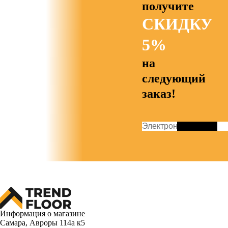
получите
СКИДКУ
5%
на
следующий
заказ!
Информация о магазине
Самара, Авроры 114а к5