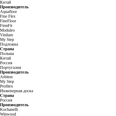
Китай
Производитель
Aquafloor
Fine Flex
FineFloor
FirmFit
Moduleo
Vinilam
My Step
Подложка
Страна
Польша
Китай
Россия
Португалия
Производитель
Arbiton
My Step
Profitex
Инженерная доска
Страна
Россия
Производитель
Kochanelli
Winwood