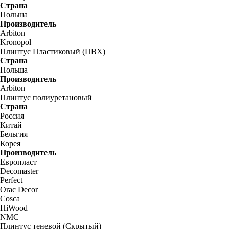
Страна
Польша
Производитель
Arbiton
Kronopol
Плинтус Пластиковый (ПВХ)
Страна
Польша
Производитель
Arbiton
Плинтус полиуретановый
Страна
Россия
Китай
Бельгия
Корея
Производитель
Европласт
Decomaster
Perfect
Orac Decor
Cosca
HiWood
NMC
Плинтус теневой (Скрытый)