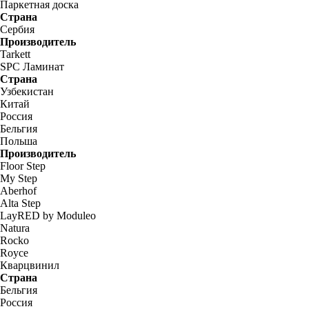
Паркетная доска
Страна
Сербия
Производитель
Tarkett
SPC Ламинат
Страна
Узбекистан
Китай
Россия
Бельгия
Польша
Производитель
Floor Step
My Step
Aberhof
Alta Step
LayRED by Moduleo
Natura
Rocko
Royce
Кварцвинил
Страна
Бельгия
Россия