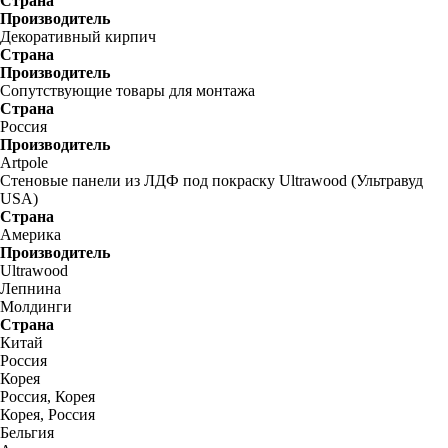
Страна
Производитель
Декоративный кирпич
Страна
Производитель
Сопутствующие товары для монтажа
Страна
Россия
Производитель
Artpole
Стеновые панели из ЛДФ под покраску Ultrawood (Ультравуд
USA)
Страна
Америка
Производитель
Ultrawood
Лепнина
Молдинги
Страна
Китай
Россия
Корея
Россия, Корея
Корея, Россия
Бельгия