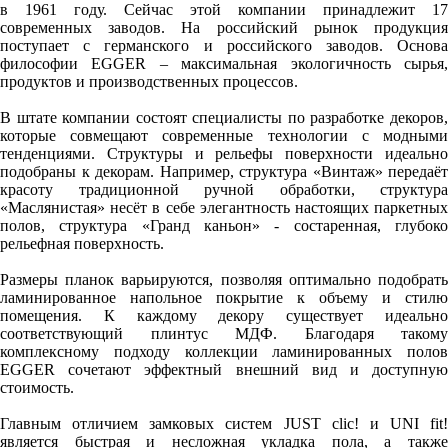
в 1961 году. Сейчас этой компании принадлежит 17
современных заводов. На российский рынок продукция
поступает с германского и российского заводов. Основа
философии EGGER – максимальная экологичность сырья,
продуктов и производственных процессов.
В штате компании состоят специалисты по разработке декоров,
которые совмещают современные технологии с модными
тенденциями. Структуры и рельефы поверхности идеально
подобраны к декорам. Например, структура «Винтаж» передаёт
красоту традиционной ручной обработки, структура
«Маслянистая» несёт в себе элегантность настоящих паркетных
полов, структура «Гранд каньон» - состаренная, глубоко
рельефная поверхность.
Размеры планок варьируются, позволяя оптимально подобрать
ламинированное напольное покрытие к объему и стилю
помещения. К каждому декору существует идеально
соответствующий плинтус МДФ. Благодаря такому
комплексному подходу коллекции ламинированных полов
EGGER сочетают эффектный внешний вид и доступную
стоимость.
Главным отличием замковых систем JUST clic! и UNI fit!
является быстрая и несложная укладка пола, а также