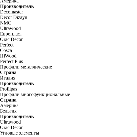
Америка
Производитель
Decomaster
Decor Dizayn
NMC
Ultrawood
Европласт
Orac Decor
Perfect
Cosca
HiWood
Perfect Plus
Профили металлические
Страна
Италия
Производитель
Profilpas
Профили многофункциональные
Страна
Америка
Бельгия
Производитель
Ultrawood
Orac Decor
Угловые элементы