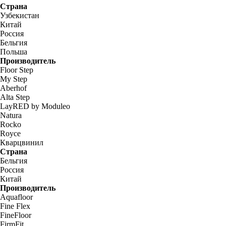
Страна
Узбекистан
Китай
Россия
Бельгия
Польша
Производитель
Floor Step
My Step
Aberhof
Alta Step
LayRED by Moduleo
Natura
Rocko
Royce
Кварцвинил
Страна
Бельгия
Россия
Китай
Производитель
Aquafloor
Fine Flex
FineFloor
FirmFit