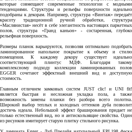
которые совмещают современные технологии с модными
тенденциями. Структуры и рельефы поверхности идеально
подобраны к декорам. Например, структура «Винтаж» передаёт
красоту традиционной ручной обработки, структура
«Маслянистая» несёт в себе элегантность настоящих паркетных
полов, структура «Гранд каньон» - состаренная, глубоко
рельефная поверхность.
Размеры планок варьируются, позволяя оптимально подобрать
ламинированное напольное покрытие к объему и стилю
помещения. К каждому декору существует идеально
соответствующий плинтус МДФ. Благодаря такому
комплексному подходу коллекции ламинированных полов
EGGER сочетают эффектный внешний вид и доступную
стоимость.
Главным отличием замковых систем JUST clic! и UNI fit!
является быстрая и несложная укладка пола, а также
возможность замены планки без разбора всего полотна.
Широкий выбор теплых и холодных оттенков дуба позволит
достичь идеала. Небольшой эффект браширования придает не
только естественный вид, но и антискользящие свойства. Один
из рисунков имитирует старую плитку стильного рисунка.
У ламината Egger - Дуб Предайя натуральный EPL198 фаска