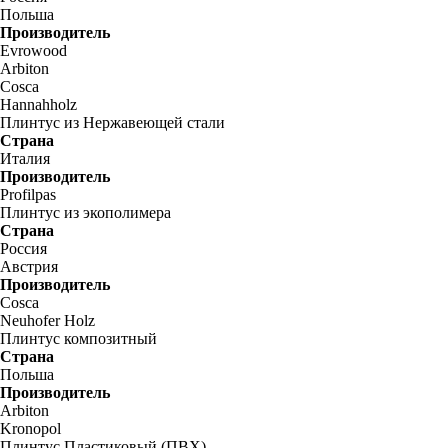
Польша
Производитель
Evrowood
Arbiton
Cosca
Hannahholz
Плинтус из Нержавеющей стали
Страна
Италия
Производитель
Profilpas
Плинтус из экополимера
Страна
Россия
Австрия
Производитель
Cosca
Neuhofer Holz
Плинтус композитный
Страна
Польша
Производитель
Arbiton
Kronopol
Плинтус Пластиковый (ПВХ)