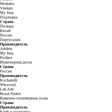
Moduleo
Vinilam
My Step
Подложка
Страна
Польша
Китай
Россия
Португалия
Производитель
Arbiton
My Step
Profitex
Инженерная доска
Страна
Россия
Производитель
Kochanelli
Winwood
Lab Arte
Royal Parket
Каменно-полимерные полы
Страна
Производитель
Клей и грунтовка