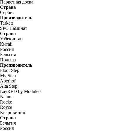
Паркетная доска
Страна
Сербия
Производитель
Tarkett
SPC Ламинат
Страна
Узбекистан
Китай
Россия
Бельгия
Польша
Производитель
Floor Step
My Step
Aberhof
Alta Step
LayRED by Moduleo
Natura
Rocko
Royce
Кварцвинил
Страна
Бельгия
Россия