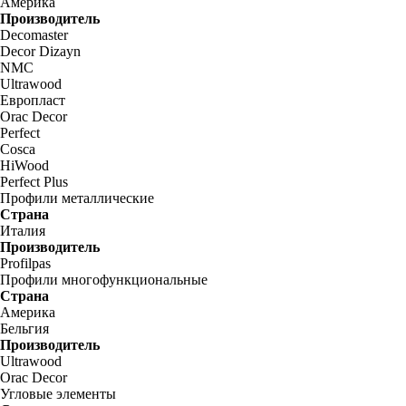
Америка
Производитель
Decomaster
Decor Dizayn
NMC
Ultrawood
Европласт
Orac Decor
Perfect
Cosca
HiWood
Perfect Plus
Профили металлические
Страна
Италия
Производитель
Profilpas
Профили многофункциональные
Страна
Америка
Бельгия
Производитель
Ultrawood
Orac Decor
Угловые элементы