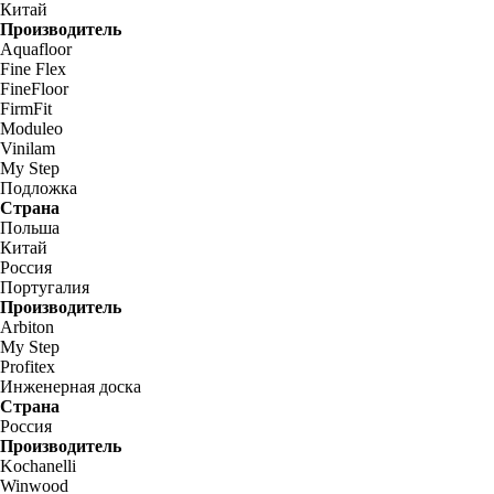
Китай
Производитель
Aquafloor
Fine Flex
FineFloor
FirmFit
Moduleo
Vinilam
My Step
Подложка
Страна
Польша
Китай
Россия
Португалия
Производитель
Arbiton
My Step
Profitex
Инженерная доска
Страна
Россия
Производитель
Kochanelli
Winwood