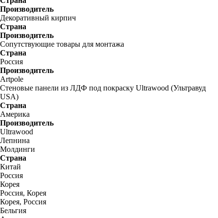
Страна
Производитель
Декоративный кирпич
Страна
Производитель
Сопутствующие товары для монтажа
Страна
Россия
Производитель
Artpole
Стеновые панели из ЛДФ под покраску Ultrawood (Ультравуд
USA)
Страна
Америка
Производитель
Ultrawood
Лепнина
Молдинги
Страна
Китай
Россия
Корея
Россия, Корея
Корея, Россия
Бельгия