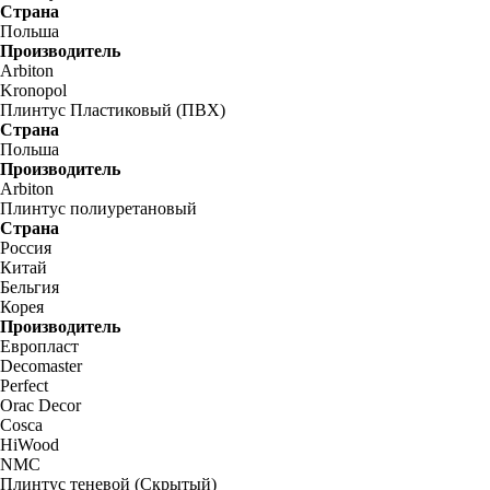
Страна
Польша
Производитель
Arbiton
Kronopol
Плинтус Пластиковый (ПВХ)
Страна
Польша
Производитель
Arbiton
Плинтус полиуретановый
Страна
Россия
Китай
Бельгия
Корея
Производитель
Европласт
Decomaster
Perfect
Orac Decor
Cosca
HiWood
NMC
Плинтус теневой (Скрытый)