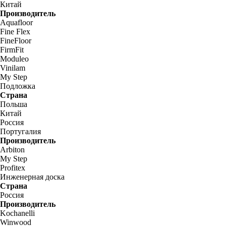
Китай
Производитель
Aquafloor
Fine Flex
FineFloor
FirmFit
Moduleo
Vinilam
My Step
Подложка
Страна
Польша
Китай
Россия
Португалия
Производитель
Arbiton
My Step
Profitex
Инженерная доска
Страна
Россия
Производитель
Kochanelli
Winwood