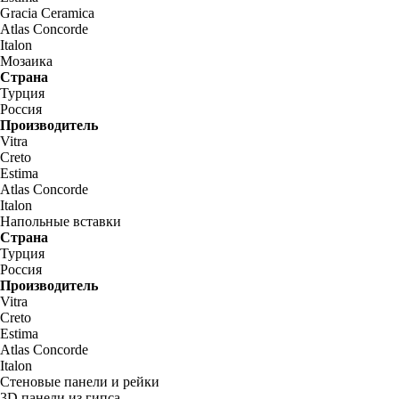
Gracia Ceramica
Atlas Concorde
Italon
Мозаика
Страна
Турция
Россия
Производитель
Vitra
Creto
Estima
Atlas Concorde
Italon
Напольные вставки
Страна
Турция
Россия
Производитель
Vitra
Creto
Estima
Atlas Concorde
Italon
Стеновые панели и рейки
3D панели из гипса