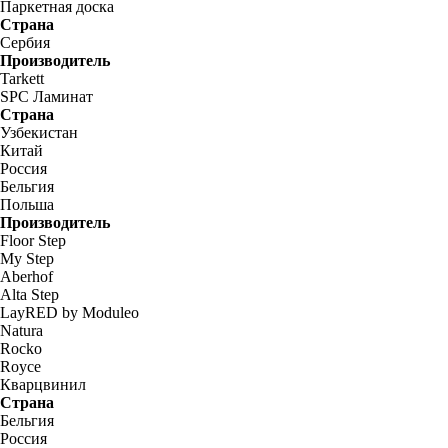
Паркетная доска
Страна
Сербия
Производитель
Tarkett
SPC Ламинат
Страна
Узбекистан
Китай
Россия
Бельгия
Польша
Производитель
Floor Step
My Step
Aberhof
Alta Step
LayRED by Moduleo
Natura
Rocko
Royce
Кварцвинил
Страна
Бельгия
Россия