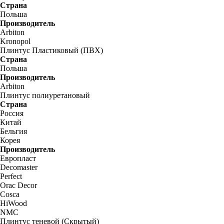
Страна
Польша
Производитель
Arbiton
Kronopol
Плинтус Пластиковый (ПВХ)
Страна
Польша
Производитель
Arbiton
Плинтус полиуретановый
Страна
Россия
Китай
Бельгия
Корея
Производитель
Европласт
Decomaster
Perfect
Orac Decor
Cosca
HiWood
NMC
Плинтус теневой (Скрытый)