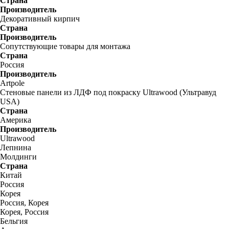
Страна
Производитель
Декоративный кирпич
Страна
Производитель
Сопутствующие товары для монтажа
Страна
Россия
Производитель
Artpole
Стеновые панели из ЛДФ под покраску Ultrawood (Ультравуд
USA)
Страна
Америка
Производитель
Ultrawood
Лепнина
Молдинги
Страна
Китай
Россия
Корея
Россия, Корея
Корея, Россия
Бельгия