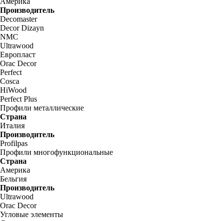
Америка
Производитель
Decomaster
Decor Dizayn
NMC
Ultrawood
Европласт
Orac Decor
Perfect
Cosca
HiWood
Perfect Plus
Профили металлические
Страна
Италия
Производитель
Profilpas
Профили многофункциональные
Страна
Америка
Бельгия
Производитель
Ultrawood
Orac Decor
Угловые элементы