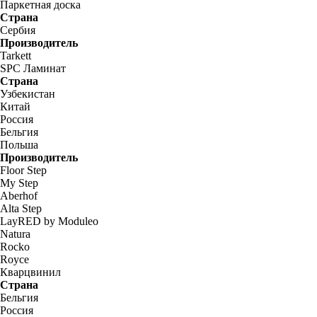
Паркетная доска
Страна
Сербия
Производитель
Tarkett
SPC Ламинат
Страна
Узбекистан
Китай
Россия
Бельгия
Польша
Производитель
Floor Step
My Step
Aberhof
Alta Step
LayRED by Moduleo
Natura
Rocko
Royce
Кварцвинил
Страна
Бельгия
Россия