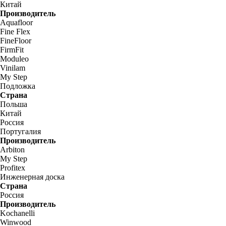
Китай
Производитель
Aquafloor
Fine Flex
FineFloor
FirmFit
Moduleo
Vinilam
My Step
Подложка
Страна
Польша
Китай
Россия
Португалия
Производитель
Arbiton
My Step
Profitex
Инженерная доска
Страна
Россия
Производитель
Kochanelli
Winwood