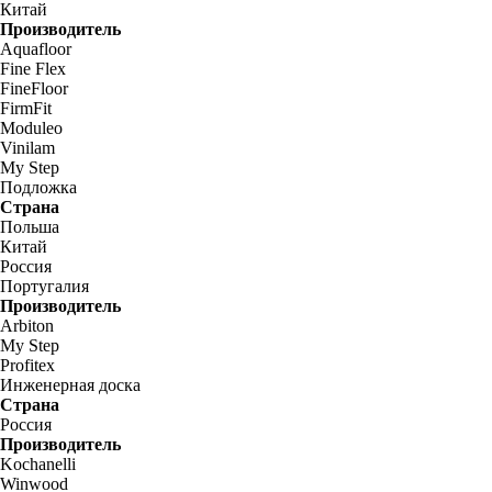
Китай
Производитель
Aquafloor
Fine Flex
FineFloor
FirmFit
Moduleo
Vinilam
My Step
Подложка
Страна
Польша
Китай
Россия
Португалия
Производитель
Arbiton
My Step
Profitex
Инженерная доска
Страна
Россия
Производитель
Kochanelli
Winwood