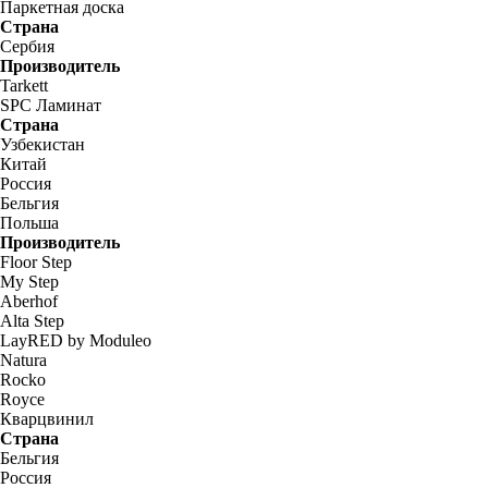
Паркетная доска
Страна
Сербия
Производитель
Tarkett
SPC Ламинат
Страна
Узбекистан
Китай
Россия
Бельгия
Польша
Производитель
Floor Step
My Step
Aberhof
Alta Step
LayRED by Moduleo
Natura
Rocko
Royce
Кварцвинил
Страна
Бельгия
Россия