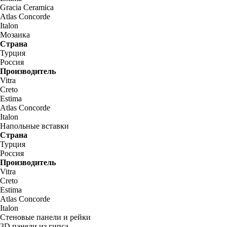
Gracia Ceramica
Atlas Concorde
Italon
Мозаика
Страна
Турция
Россия
Производитель
Vitra
Creto
Estima
Atlas Concorde
Italon
Напольные вставки
Страна
Турция
Россия
Производитель
Vitra
Creto
Estima
Atlas Concorde
Italon
Стеновые панели и рейки
3D панели из гипса