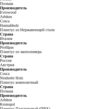
Польша
Производитель
Evrowood
Arbiton
Cosca
Hannahholz
Плинтус из Нержавеющей стали
Страна
Италия
Производитель
Profilpas
Плинтус из экополимера
Страна
Россия
Австрия
Производитель
Cosca
Neuhofer Holz
Плинтус композитный
Страна
Польша
Производитель
Arbiton
Kronopol
Плинтус Пластиковый (ПВХ)