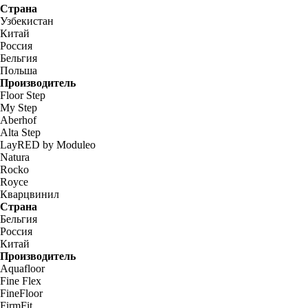
Страна
Узбекистан
Китай
Россия
Бельгия
Польша
Производитель
Floor Step
My Step
Aberhof
Alta Step
LayRED by Moduleo
Natura
Rocko
Royce
Кварцвинил
Страна
Бельгия
Россия
Китай
Производитель
Aquafloor
Fine Flex
FineFloor
FirmFit