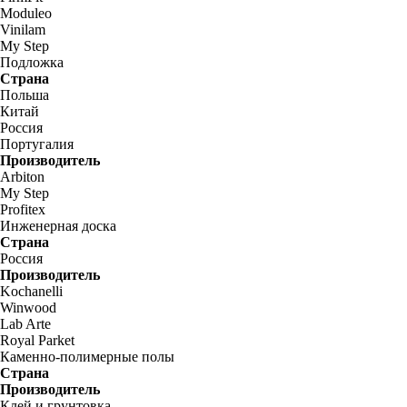
Moduleo
Vinilam
My Step
Подложка
Страна
Польша
Китай
Россия
Португалия
Производитель
Arbiton
My Step
Profitex
Инженерная доска
Страна
Россия
Производитель
Kochanelli
Winwood
Lab Arte
Royal Parket
Каменно-полимерные полы
Страна
Производитель
Клей и грунтовка