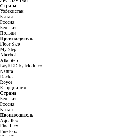
SPC Ламинат
Страна
Узбекистан
Китай
Россия
Бельгия
Польша
Производитель
Floor Step
My Step
Aberhof
Alta Step
LayRED by Moduleo
Natura
Rocko
Royce
Кварцвинил
Страна
Бельгия
Россия
Китай
Производитель
Aquafloor
Fine Flex
FineFloor