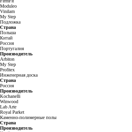
FirmFit
Moduleo
Vinilam
My Step
Подложка
Страна
Польша
Китай
Россия
Португалия
Производитель
Arbiton
My Step
Profitex
Инженерная доска
Страна
Россия
Производитель
Kochanelli
Winwood
Lab Arte
Royal Parket
Каменно-полимерные полы
Страна
Производитель