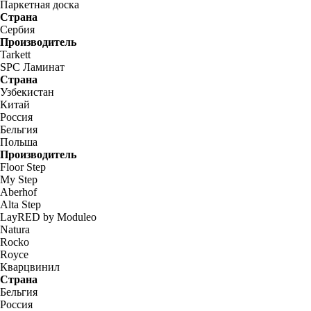
Паркетная доска
Страна
Сербия
Производитель
Tarkett
SPC Ламинат
Страна
Узбекистан
Китай
Россия
Бельгия
Польша
Производитель
Floor Step
My Step
Aberhof
Alta Step
LayRED by Moduleo
Natura
Rocko
Royce
Кварцвинил
Страна
Бельгия
Россия