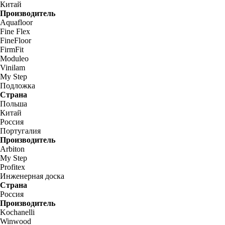
Китай
Производитель
Aquafloor
Fine Flex
FineFloor
FirmFit
Moduleo
Vinilam
My Step
Подложка
Страна
Польша
Китай
Россия
Португалия
Производитель
Arbiton
My Step
Profitex
Инженерная доска
Страна
Россия
Производитель
Kochanelli
Winwood