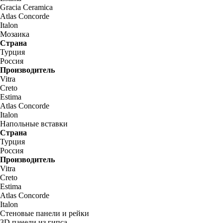
Gracia Ceramica
Atlas Concorde
Italon
Мозаика
Страна
Турция
Россия
Производитель
Vitra
Creto
Estima
Atlas Concorde
Italon
Напольные вставки
Страна
Турция
Россия
Производитель
Vitra
Creto
Estima
Atlas Concorde
Italon
Стеновые панели и рейки
3D панели из гипса