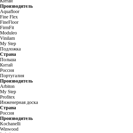
Китай
Производитель
Aquafloor
Fine Flex
FineFloor
FirmFit
Moduleo
Vinilam
My Step
Подложка
Страна
Польша
Китай
Россия
Португалия
Производитель
Arbiton
My Step
Profitex
Инженерная доска
Страна
Россия
Производитель
Kochanelli
Winwood