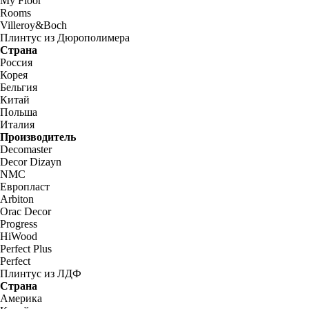
My Floor
Rooms
Villeroy&Boch
Плинтус из Дюрополимера
Страна
Россия
Корея
Бельгия
Китай
Польша
Италия
Производитель
Decomaster
Decor Dizayn
NMC
Европласт
Arbiton
Orac Decor
Progress
HiWood
Perfect Plus
Perfect
Плинтус из ЛДФ
Страна
Америка