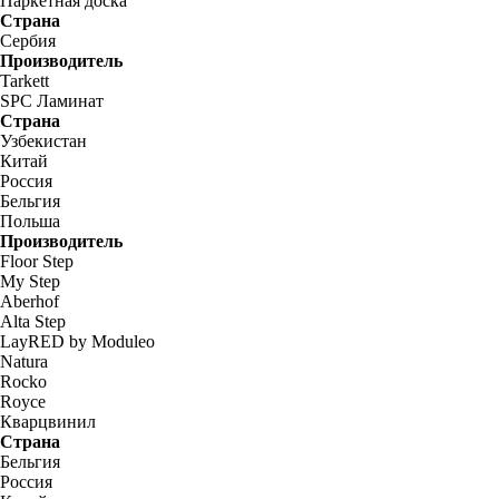
Паркетная доска
Страна
Сербия
Производитель
Tarkett
SPC Ламинат
Страна
Узбекистан
Китай
Россия
Бельгия
Польша
Производитель
Floor Step
My Step
Aberhof
Alta Step
LayRED by Moduleo
Natura
Rocko
Royce
Кварцвинил
Страна
Бельгия
Россия