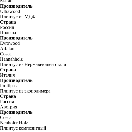
Китай
Производитель
Ultrawood
Плинтус из МДФ
Страна
Россия
Польша
Производитель
Evrowood
Arbiton
Cosca
Hannahholz
Плинтус из Нержавеющей стали
Страна
Италия
Производитель
Profilpas
Плинтус из экополимера
Страна
Россия
Австрия
Производитель
Cosca
Neuhofer Holz
Плинтус композитный