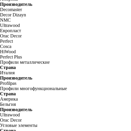
Производитель
Decomaster
Decor Dizayn
NMC
Ultrawood
Европласт
Orac Decor
Perfect
Cosca
HiWood
Perfect Plus
Профили металлические
Страна
Италия
Производитель
Profilpas
Профили многофункциональные
Страна
Америка
Бельгия
Производитель
Ultrawood
Orac Decor
Угловые элементы
Страна