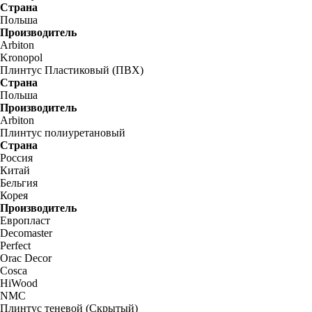
Страна
Польша
Производитель
Arbiton
Kronopol
Плинтус Пластиковый (ПВХ)
Страна
Польша
Производитель
Arbiton
Плинтус полиуретановый
Страна
Россия
Китай
Бельгия
Корея
Производитель
Европласт
Decomaster
Perfect
Orac Decor
Cosca
HiWood
NMC
Плинтус теневой (Скрытый)