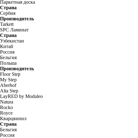
Паркетная доска
Страна
Сербия
Производитель
Tarkett
SPC Ламинат
Страна
Узбекистан
Китай
Россия
Бельгия
Польша
Производитель
Floor Step
My Step
Aberhof
Alta Step
LayRED by Moduleo
Natura
Rocko
Royce
Кварцвинил
Страна
Бельгия
Россия