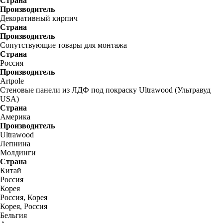
Страна
Производитель
Декоративный кирпич
Страна
Производитель
Сопутствующие товары для монтажа
Страна
Россия
Производитель
Artpole
Стеновые панели из ЛДФ под покраску Ultrawood (Ультравуд
USA)
Страна
Америка
Производитель
Ultrawood
Лепнина
Молдинги
Страна
Китай
Россия
Корея
Россия, Корея
Корея, Россия
Бельгия