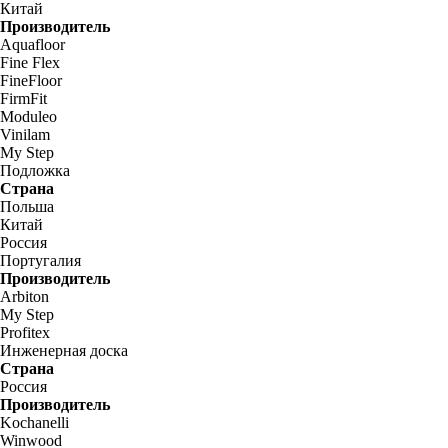
Китай
Производитель
Aquafloor
Fine Flex
FineFloor
FirmFit
Moduleo
Vinilam
My Step
Подложка
Страна
Польша
Китай
Россия
Португалия
Производитель
Arbiton
My Step
Profitex
Инженерная доска
Страна
Россия
Производитель
Kochanelli
Winwood