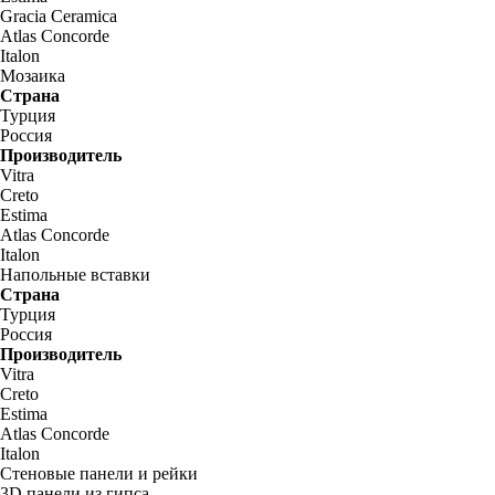
Gracia Ceramica
Atlas Concorde
Italon
Мозаика
Страна
Турция
Россия
Производитель
Vitra
Creto
Estima
Atlas Concorde
Italon
Напольные вставки
Страна
Турция
Россия
Производитель
Vitra
Creto
Estima
Atlas Concorde
Italon
Стеновые панели и рейки
3D панели из гипса