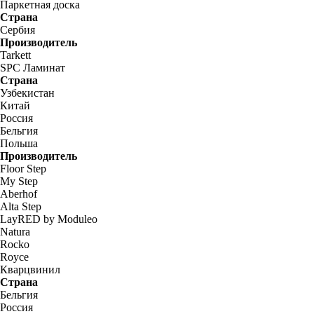
Паркетная доска
Страна
Сербия
Производитель
Tarkett
SPC Ламинат
Страна
Узбекистан
Китай
Россия
Бельгия
Польша
Производитель
Floor Step
My Step
Aberhof
Alta Step
LayRED by Moduleo
Natura
Rocko
Royce
Кварцвинил
Страна
Бельгия
Россия