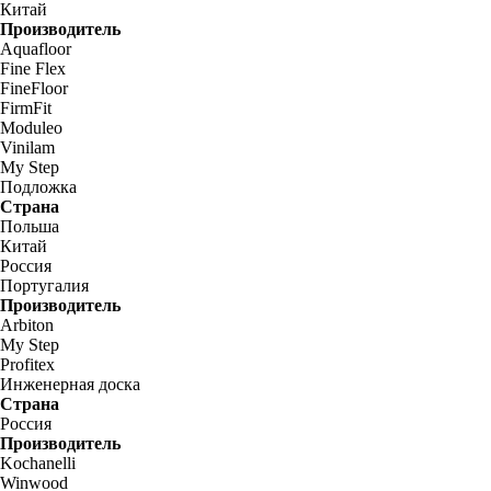
Китай
Производитель
Aquafloor
Fine Flex
FineFloor
FirmFit
Moduleo
Vinilam
My Step
Подложка
Страна
Польша
Китай
Россия
Португалия
Производитель
Arbiton
My Step
Profitex
Инженерная доска
Страна
Россия
Производитель
Kochanelli
Winwood