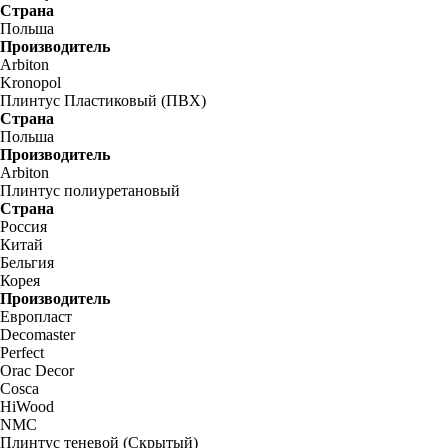
Страна
Польша
Производитель
Arbiton
Kronopol
Плинтус Пластиковый (ПВХ)
Страна
Польша
Производитель
Arbiton
Плинтус полиуретановый
Страна
Россия
Китай
Бельгия
Корея
Производитель
Европласт
Decomaster
Perfect
Orac Decor
Cosca
HiWood
NMC
Плинтус теневой (Скрытый)