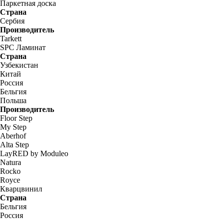
Паркетная доска
Страна
Сербия
Производитель
Tarkett
SPC Ламинат
Страна
Узбекистан
Китай
Россия
Бельгия
Польша
Производитель
Floor Step
My Step
Aberhof
Alta Step
LayRED by Moduleo
Natura
Rocko
Royce
Кварцвинил
Страна
Бельгия
Россия