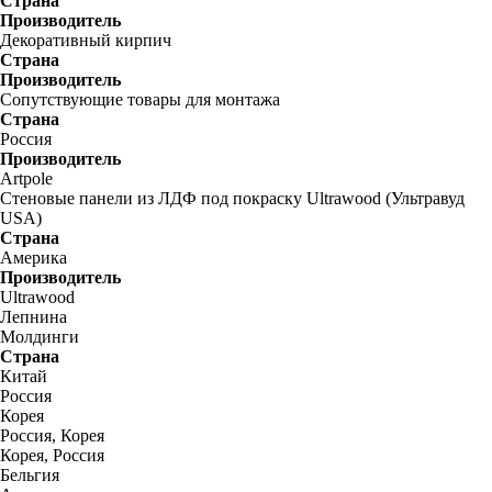
Страна
Производитель
Декоративный кирпич
Страна
Производитель
Сопутствующие товары для монтажа
Страна
Россия
Производитель
Artpole
Стеновые панели из ЛДФ под покраску Ultrawood (Ультравуд
USA)
Страна
Америка
Производитель
Ultrawood
Лепнина
Молдинги
Страна
Китай
Россия
Корея
Россия, Корея
Корея, Россия
Бельгия