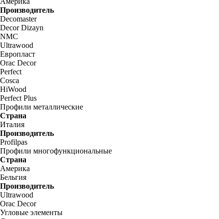
Америка
Производитель
Decomaster
Decor Dizayn
NMC
Ultrawood
Европласт
Orac Decor
Perfect
Cosca
HiWood
Perfect Plus
Профили металлические
Страна
Италия
Производитель
Profilpas
Профили многофункциональные
Страна
Америка
Бельгия
Производитель
Ultrawood
Orac Decor
Угловые элементы