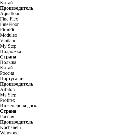
Китай
Производитель
Aquafloor
Fine Flex
FineFloor
FirmFit
Moduleo
Vinilam
My Step
Подложка
Страна
Польша
Китай
Россия
Португалия
Производитель
Arbiton
My Step
Profitex
Инженерная доска
Страна
Россия
Производитель
Kochanelli
Winwood