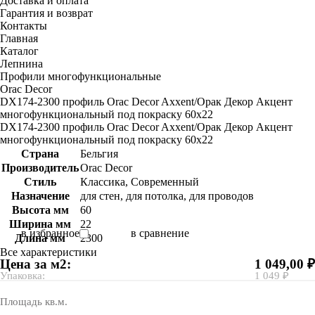
Доставка и оплата
Гарантия и возврат
Контакты
Главная
Каталог
Лепнина
Профили многофункциональные
Orac Decor
DX174-2300 профиль Orac Decor Axxent/Орак Декор Акцент
многофункциональный под покраску 60x22
DX174-2300 профиль Orac Decor Axxent/Орак Декор Акцент
многофункциональный под покраску 60x22
Страна
Бельгия
Производитель
Orac Decor
Стиль
Классика, Современный
Назначение
для стен, для потолка, для проводов
Высота мм
60
Ширина мм
22
в избранное
в сравнение
Длина мм
2300
Все характеристики
Цена за м2:
1 049,00 ₽
Упаковка:
1 049 ₽
Площадь кв.м.