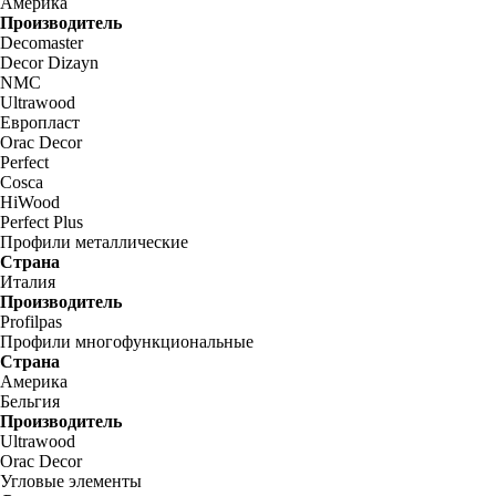
Америка
Производитель
Decomaster
Decor Dizayn
NMC
Ultrawood
Европласт
Orac Decor
Perfect
Cosca
HiWood
Perfect Plus
Профили металлические
Страна
Италия
Производитель
Profilpas
Профили многофункциональные
Страна
Америка
Бельгия
Производитель
Ultrawood
Orac Decor
Угловые элементы