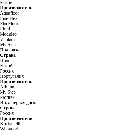
Китай
Производитель
Aquafloor
Fine Flex
FineFloor
FirmFit
Moduleo
Vinilam
My Step
Подложка
Страна
Польша
Китай
Россия
Португалия
Производитель
Arbiton
My Step
Profitex
Инженерная доска
Страна
Россия
Производитель
Kochanelli
Winwood