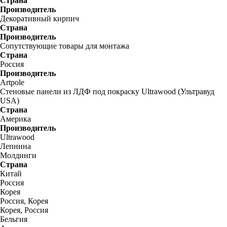
Страна
Производитель
Декоративный кирпич
Страна
Производитель
Сопутствующие товары для монтажа
Страна
Россия
Производитель
Artpole
Стеновые панели из ЛДФ под покраску Ultrawood (Ультравуд
USA)
Страна
Америка
Производитель
Ultrawood
Лепнина
Молдинги
Страна
Китай
Россия
Корея
Россия, Корея
Корея, Россия
Бельгия