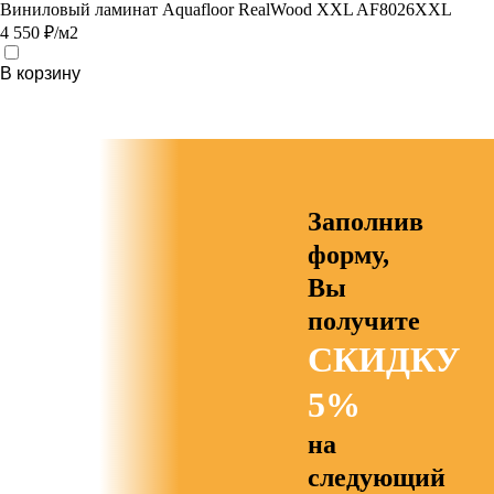
Виниловый ламинат Aquafloor RealWood XXL AF8026XXL
4 550 ₽/м2
В корзину
Заполнив
форму,
Вы
получите
СКИДКУ
5%
на
следующий