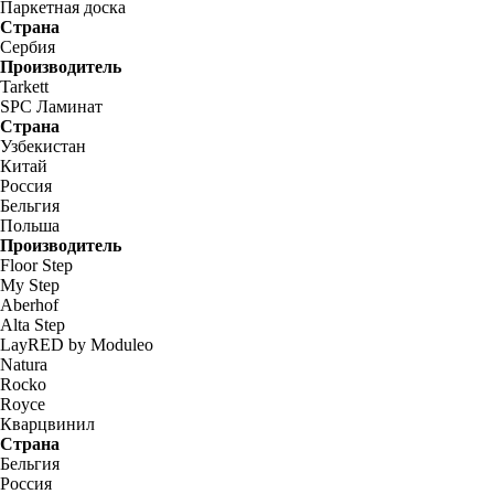
Паркетная доска
Страна
Сербия
Производитель
Tarkett
SPC Ламинат
Страна
Узбекистан
Китай
Россия
Бельгия
Польша
Производитель
Floor Step
My Step
Aberhof
Alta Step
LayRED by Moduleo
Natura
Rocko
Royce
Кварцвинил
Страна
Бельгия
Россия