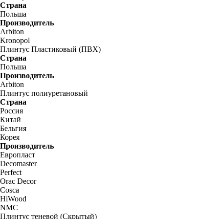
Страна
Польша
Производитель
Arbiton
Kronopol
Плинтус Пластиковый (ПВХ)
Страна
Польша
Производитель
Arbiton
Плинтус полиуретановый
Страна
Россия
Китай
Бельгия
Корея
Производитель
Европласт
Decomaster
Perfect
Orac Decor
Cosca
HiWood
NMC
Плинтус теневой (Скрытый)