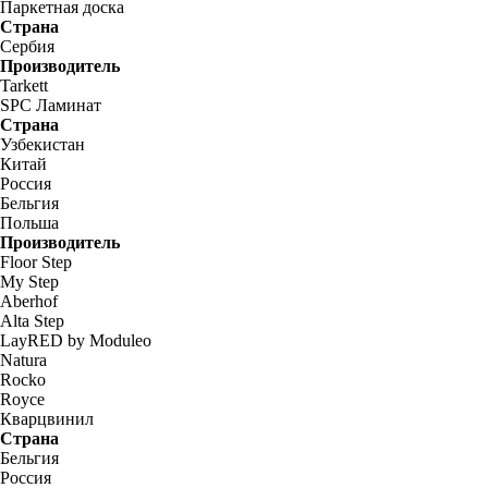
Паркетная доска
Страна
Сербия
Производитель
Tarkett
SPC Ламинат
Страна
Узбекистан
Китай
Россия
Бельгия
Польша
Производитель
Floor Step
My Step
Aberhof
Alta Step
LayRED by Moduleo
Natura
Rocko
Royce
Кварцвинил
Страна
Бельгия
Россия