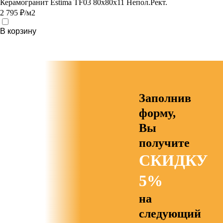
Керамогранит Estima TF03 80x80x11 Непол.Рект.
2 795 ₽/м2
В корзину
Заполнив
форму,
Вы
получите
СКИДКУ
5%
на
следующий