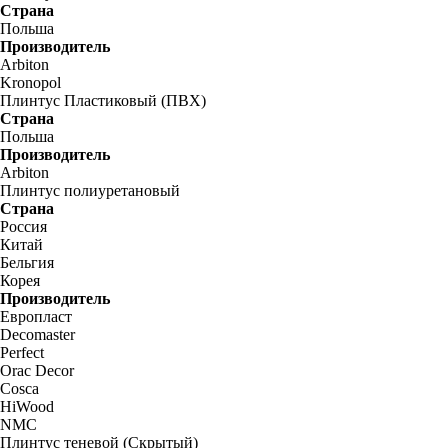
Страна
Польша
Производитель
Arbiton
Kronopol
Плинтус Пластиковый (ПВХ)
Страна
Польша
Производитель
Arbiton
Плинтус полиуретановый
Страна
Россия
Китай
Бельгия
Корея
Производитель
Европласт
Decomaster
Perfect
Orac Decor
Cosca
HiWood
NMC
Плинтус теневой (Скрытый)