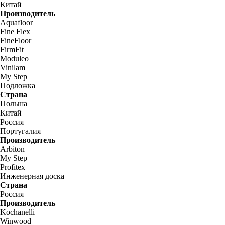
Китай
Производитель
Aquafloor
Fine Flex
FineFloor
FirmFit
Moduleo
Vinilam
My Step
Подложка
Страна
Польша
Китай
Россия
Португалия
Производитель
Arbiton
My Step
Profitex
Инженерная доска
Страна
Россия
Производитель
Kochanelli
Winwood