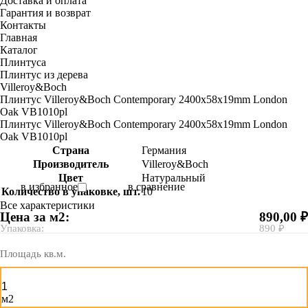
Доставка и оплата
Гарантия и возврат
Контакты
Главная
Каталог
Плинтуса
Плинтус из дерева
Villeroy&Boch
Плинтус Villeroy&Boch Contemporary 2400х58х19mm London
Oak VB1010pl
Плинтус Villeroy&Boch Contemporary 2400х58х19mm London
Oak VB1010pl
Страна
Германия
Производитель
Villeroy&Boch
Цвет
Натуральный
в избранное
в сравнение
Количество в упаковке, шт.
10
Все характеристики
Цена за м2:
890,00 ₽
Упаковка:
890 ₽
Площадь кв.м.
м2