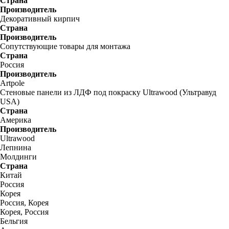
Страна
Производитель
Декоративный кирпич
Страна
Производитель
Сопутствующие товары для монтажа
Страна
Россия
Производитель
Artpole
Стеновые панели из ЛДФ под покраску Ultrawood (Ультравуд
USA)
Страна
Америка
Производитель
Ultrawood
Лепнина
Молдинги
Страна
Китай
Россия
Корея
Россия, Корея
Корея, Россия
Бельгия