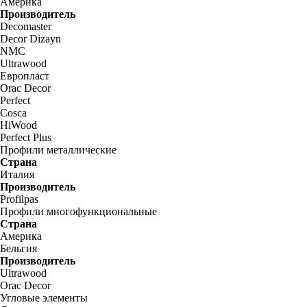
Америка
Производитель
Decomaster
Decor Dizayn
NMC
Ultrawood
Европласт
Orac Decor
Perfect
Cosca
HiWood
Perfect Plus
Профили металлические
Страна
Италия
Производитель
Profilpas
Профили многофункциональные
Страна
Америка
Бельгия
Производитель
Ultrawood
Orac Decor
Угловые элементы