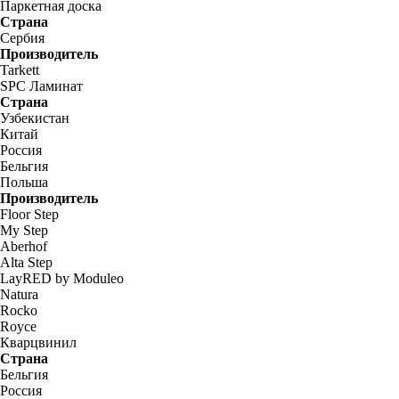
Паркетная доска
Страна
Сербия
Производитель
Tarkett
SPC Ламинат
Страна
Узбекистан
Китай
Россия
Бельгия
Польша
Производитель
Floor Step
My Step
Aberhof
Alta Step
LayRED by Moduleo
Natura
Rocko
Royce
Кварцвинил
Страна
Бельгия
Россия