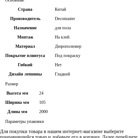
Основные
Страна
Китай
Производитель
Decomaster
Назначение
для пола
Монтаж
На клей
Материал
Дюрополимер
Покрытие плинтуса
Под покраску
Гибкий
Нет
Дизайн лепнины
Гладкий
Размер
Высота мм
24
Ширина мм
105
Длина мм
2000
Параметры упаковки
Для покупки товара в нашем интернет-магазине выберите
понравившийся товар и добавьте его в корзину. Далее перейдите