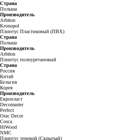
Страна
Польша
Производитель
Arbiton
Kronopol
Плинтус Пластиковый (ПВХ)
Страна
Польша
Производитель
Arbiton
Плинтус полиуретановый
Страна
Россия
Китай
Бельгия
Корея
Производитель
Европласт
Decomaster
Perfect
Orac Decor
Cosca
HiWood
NMC
Плинтус теневой (Скрытый)