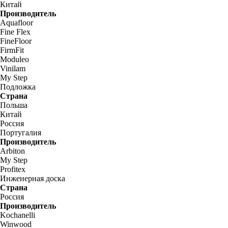
Китай
Производитель
Aquafloor
Fine Flex
FineFloor
FirmFit
Moduleo
Vinilam
My Step
Подложка
Страна
Польша
Китай
Россия
Португалия
Производитель
Arbiton
My Step
Profitex
Инженерная доска
Страна
Россия
Производитель
Kochanelli
Winwood