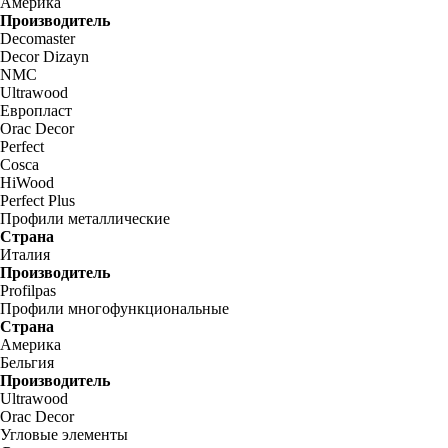
Америка
Производитель
Decomaster
Decor Dizayn
NMC
Ultrawood
Европласт
Orac Decor
Perfect
Cosca
HiWood
Perfect Plus
Профили металлические
Страна
Италия
Производитель
Profilpas
Профили многофункциональные
Страна
Америка
Бельгия
Производитель
Ultrawood
Orac Decor
Угловые элементы