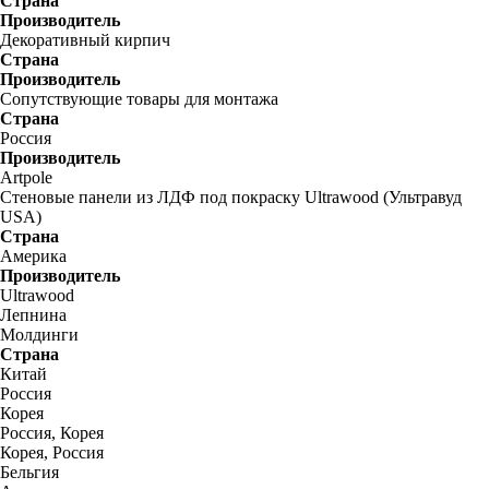
Страна
Производитель
Декоративный кирпич
Страна
Производитель
Сопутствующие товары для монтажа
Страна
Россия
Производитель
Artpole
Стеновые панели из ЛДФ под покраску Ultrawood (Ультравуд
USA)
Страна
Америка
Производитель
Ultrawood
Лепнина
Молдинги
Страна
Китай
Россия
Корея
Россия, Корея
Корея, Россия
Бельгия