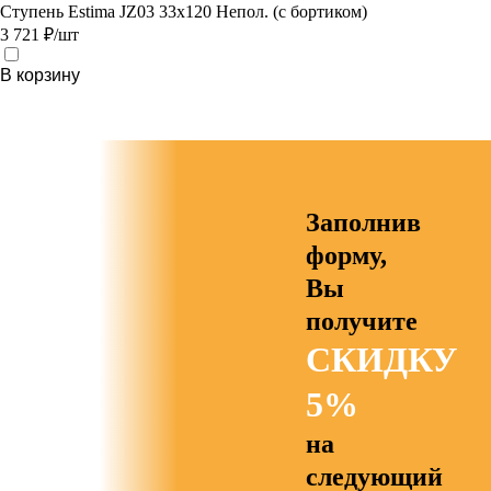
Ступень Estima JZ03 33x120 Непол. (с бортиком)
3 721 ₽/шт
В корзину
Заполнив
форму,
Вы
получите
СКИДКУ
5%
на
следующий