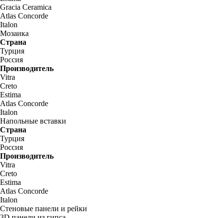
Gracia Ceramica
Atlas Concorde
Italon
Мозаика
Страна
Турция
Россия
Производитель
Vitra
Creto
Estima
Atlas Concorde
Italon
Напольные вставки
Страна
Турция
Россия
Производитель
Vitra
Creto
Estima
Atlas Concorde
Italon
Стеновые панели и рейки
3D панели из гипса