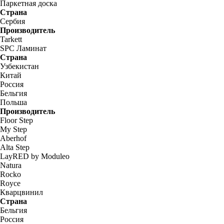
Паркетная доска
Страна
Сербия
Производитель
Tarkett
SPC Ламинат
Страна
Узбекистан
Китай
Россия
Бельгия
Польша
Производитель
Floor Step
My Step
Aberhof
Alta Step
LayRED by Moduleo
Natura
Rocko
Royce
Кварцвинил
Страна
Бельгия
Россия