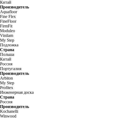
Китай
Производитель
Aquafloor
Fine Flex
FineFloor
FirmFit
Moduleo
Vinilam
My Step
Подложка
Страна
Польша
Китай
Россия
Португалия
Производитель
Arbiton
My Step
Profitex
Инженерная доска
Страна
Россия
Производитель
Kochanelli
Winwood