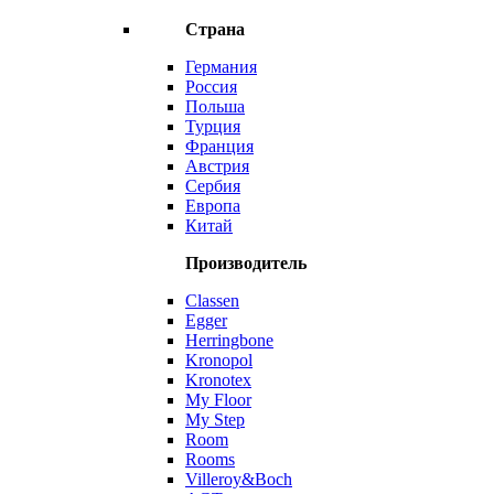
Страна
Германия
Россия
Польша
Турция
Франция
Австрия
Сербия
Европа
Китай
Производитель
Classen
Egger
Herringbone
Kronopol
Kronotex
My Floor
My Step
Room
Rooms
Villeroy&Boch