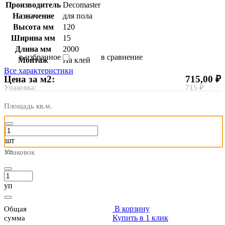
Производитель
Decomaster
Назначение
для пола
Высота мм
120
Ширина мм
15
Длина мм
2000
в избранное
в сравнение
Монтаж
На клей
Все характеристики
Цена за м2:
715,00 ₽
Упаковка:
715 ₽
Площадь кв.м.
шт
Упаковок
уп
В корзину
Общая
Купить в 1 клик
сумма