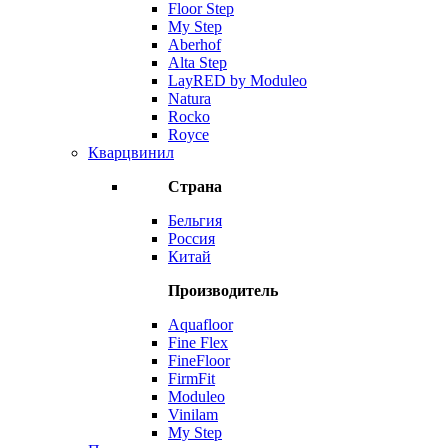
Floor Step
My Step
Aberhof
Alta Step
LayRED by Moduleo
Natura
Rocko
Royce
Кварцвинил
Страна
Бельгия
Россия
Китай
Производитель
Aquafloor
Fine Flex
FineFloor
FirmFit
Moduleo
Vinilam
My Step