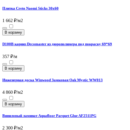
Плитка Creto Naomi Sticks 30х60
1 662 ₽/м2
В корзину
D100B карниз Decomaster из дюрополимера под покраску 69*69
357 ₽/м
В корзину
Инженерная доска Winwood Замковая Oak Mystic WW013
4 860 ₽/м2
В корзину
Виниловый ламинат Aquafloor Parquet Glue AF2511PG
2 300 ₽/м2