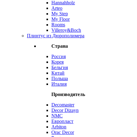
Hannahholz
Arteo
My Step
My Floor
Rooms
Villeroy&Boch
Плинтус из Дюрополимера
Страна
Россия
Корея
Бельгия
Китай
Польша
Италия
Производитель
Decomaster
Decor Dizayn
NMC
Европласт
Arbiton
Orac Decor