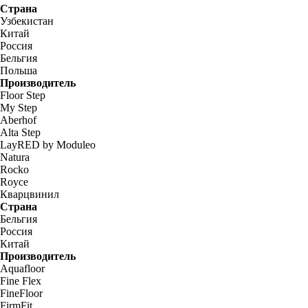
Страна
Узбекистан
Китай
Россия
Бельгия
Польша
Производитель
Floor Step
My Step
Aberhof
Alta Step
LayRED by Moduleo
Natura
Rocko
Royce
Кварцвинил
Страна
Бельгия
Россия
Китай
Производитель
Aquafloor
Fine Flex
FineFloor
FirmFit