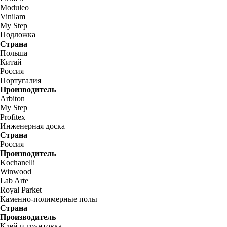
Moduleo
Vinilam
My Step
Подложка
Страна
Польша
Китай
Россия
Португалия
Производитель
Arbiton
My Step
Profitex
Инженерная доска
Страна
Россия
Производитель
Kochanelli
Winwood
Lab Arte
Royal Parket
Каменно-полимерные полы
Страна
Производитель
Клей и грунтовка