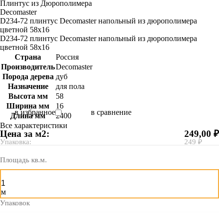
Плинтус из Дюрополимера
Decomaster
D234-72 плинтус Decomaster напольный из дюрополимера
цветной 58x16
D234-72 плинтус Decomaster напольный из дюрополимера
цветной 58x16
Страна
Россия
Производитель
Decomaster
Порода дерева
дуб
Назначение
для пола
Высота мм
58
Ширина мм
16
в избранное
в сравнение
Длина мм
2400
Все характеристики
Цена за м2:
249,00 ₽
Упаковка:
249 ₽
Площадь кв.м.
м
Упаковок