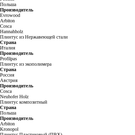
Польша
Производитель
Evrowood
Arbiton
Cosca
Hannahholz
Плинтус из Нержавеющей стали
Страна
Италия
Производитель
Profilpas
Плинтус из экополимера
Страна
Россия
Австрия
Производитель
Cosca
Neuhofer Holz
Плинтус композитный
Страна
Польша
Производитель
Arbiton
Kronopol
Плинтус Пластиковый (ПВХ)