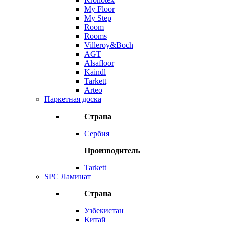
My Floor
My Step
Room
Rooms
Villeroy&Boch
AGT
Alsafloor
Kaindl
Tarkett
Arteo
Паркетная доска
Страна
Сербия
Производитель
Tarkett
SPC Ламинат
Страна
Узбекистан
Китай