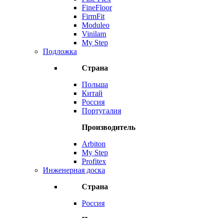
FineFloor
FirmFit
Moduleo
Vinilam
My Step
Подложка
Страна
Польша
Китай
Россия
Португалия
Производитель
Arbiton
My Step
Profitex
Инженерная доска
Страна
Россия