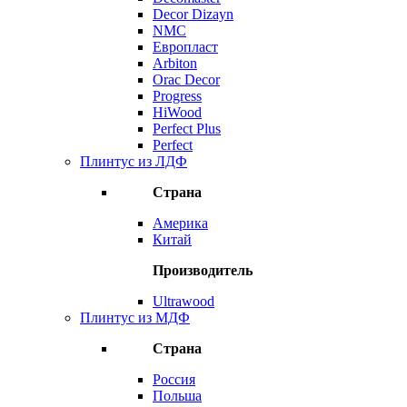
Decor Dizayn
NMC
Европласт
Arbiton
Orac Decor
Progress
HiWood
Perfect Plus
Perfect
Плинтус из ЛДФ
Страна
Америка
Китай
Производитель
Ultrawood
Плинтус из МДФ
Страна
Россия
Польша