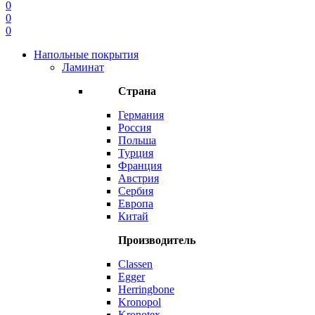
0
0
0
Напольные покрытия
Ламинат
Страна
Германия
Россия
Польша
Турция
Франция
Австрия
Сербия
Европа
Китай
Производитель
Classen
Egger
Herringbone
Kronopol
Kronotex