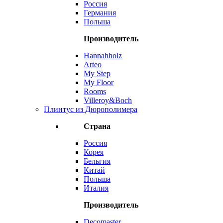
Россия
Германия
Польша
Производитель
Hannahholz
Arteo
My Step
My Floor
Rooms
Villeroy&Boch
Плинтус из Дюрополимера
Страна
Россия
Корея
Бельгия
Китай
Польша
Италия
Производитель
Decomaster