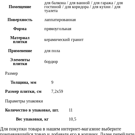
для балкона / для ванной / для гаража / для
Помещение
гостиной / для коридора / для кухни / для
туалета
Поверхность
лаппатированная
Форма
прямоугольная
Материал
керамический гранит
плитки
Применение
для пола
Элементы
бордюр
плитки
Размер
Толщина, мм
9
Размер плитки, см
7,2x59
Параметры упаковки
Количество в упаковке, шт.
11
Вес упаковки, кг
10,5
Для покупки товара в нашем интернет-магазине выберите
понравившийся товар и добавьте его в корзину. Далее перейдите