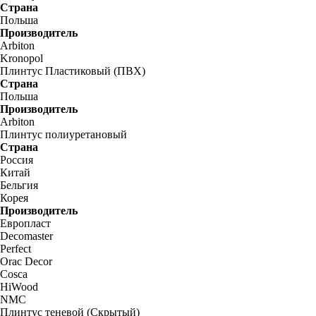
Страна
Польша
Производитель
Arbiton
Kronopol
Плинтус Пластиковый (ПВХ)
Страна
Польша
Производитель
Arbiton
Плинтус полиуретановый
Страна
Россия
Китай
Бельгия
Корея
Производитель
Европласт
Decomaster
Perfect
Orac Decor
Cosca
HiWood
NMC
Плинтус теневой (Скрытый)