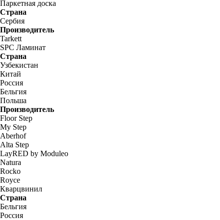
Паркетная доска
Страна
Сербия
Производитель
Tarkett
SPC Ламинат
Страна
Узбекистан
Китай
Россия
Бельгия
Польша
Производитель
Floor Step
My Step
Aberhof
Alta Step
LayRED by Moduleo
Natura
Rocko
Royce
Кварцвинил
Страна
Бельгия
Россия