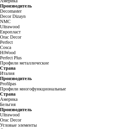
Америка
Производитель
Decomaster
Decor Dizayn
NMC
Ultrawood
Европласт
Orac Decor
Perfect
Cosca
HiWood
Perfect Plus
Профили металлические
Страна
Италия
Производитель
Profilpas
Профили многофункциональные
Страна
Америка
Бельгия
Производитель
Ultrawood
Orac Decor
Угловые элементы