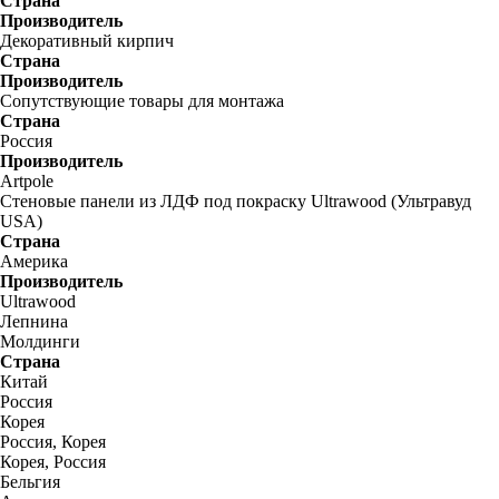
Страна
Производитель
Декоративный кирпич
Страна
Производитель
Сопутствующие товары для монтажа
Страна
Россия
Производитель
Artpole
Стеновые панели из ЛДФ под покраску Ultrawood (Ультравуд
USA)
Страна
Америка
Производитель
Ultrawood
Лепнина
Молдинги
Страна
Китай
Россия
Корея
Россия, Корея
Корея, Россия
Бельгия