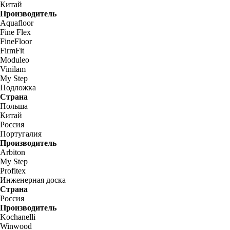
Китай
Производитель
Aquafloor
Fine Flex
FineFloor
FirmFit
Moduleo
Vinilam
My Step
Подложка
Страна
Польша
Китай
Россия
Португалия
Производитель
Arbiton
My Step
Profitex
Инженерная доска
Страна
Россия
Производитель
Kochanelli
Winwood