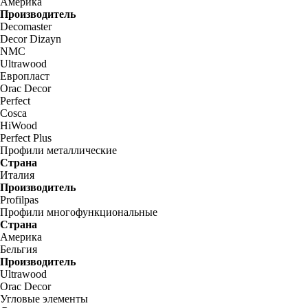
Америка
Производитель
Decomaster
Decor Dizayn
NMC
Ultrawood
Европласт
Orac Decor
Perfect
Cosca
HiWood
Perfect Plus
Профили металлические
Страна
Италия
Производитель
Profilpas
Профили многофункциональные
Страна
Америка
Бельгия
Производитель
Ultrawood
Orac Decor
Угловые элементы