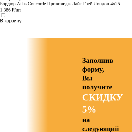
Бордюр Atlas Concorde Привиледж Лайт Грей Лондон 4х25
1 386 ₽/шт
В корзину
Заполнив
форму,
Вы
получите
СКИДКУ
5%
на
следующий