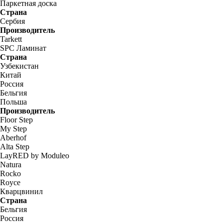
Паркетная доска
Страна
Сербия
Производитель
Tarkett
SPC Ламинат
Страна
Узбекистан
Китай
Россия
Бельгия
Польша
Производитель
Floor Step
My Step
Aberhof
Alta Step
LayRED by Moduleo
Natura
Rocko
Royce
Кварцвинил
Страна
Бельгия
Россия