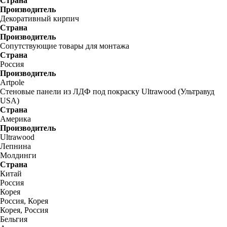
Страна
Производитель
Декоративный кирпич
Страна
Производитель
Сопутствующие товары для монтажа
Страна
Россия
Производитель
Artpole
Стеновые панели из ЛДФ под покраску Ultrawood (Ультравуд
USA)
Страна
Америка
Производитель
Ultrawood
Лепнина
Молдинги
Страна
Китай
Россия
Корея
Россия, Корея
Корея, Россия
Бельгия