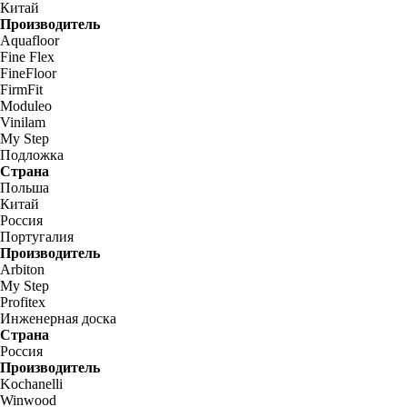
Китай
Производитель
Aquafloor
Fine Flex
FineFloor
FirmFit
Moduleo
Vinilam
My Step
Подложка
Страна
Польша
Китай
Россия
Португалия
Производитель
Arbiton
My Step
Profitex
Инженерная доска
Страна
Россия
Производитель
Kochanelli
Winwood