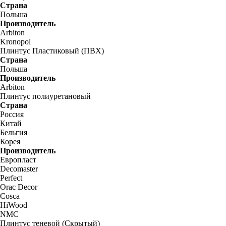
Страна
Польша
Производитель
Arbiton
Kronopol
Плинтус Пластиковый (ПВХ)
Страна
Польша
Производитель
Arbiton
Плинтус полиуретановый
Страна
Россия
Китай
Бельгия
Корея
Производитель
Европласт
Decomaster
Perfect
Orac Decor
Cosca
HiWood
NMC
Плинтус теневой (Скрытый)