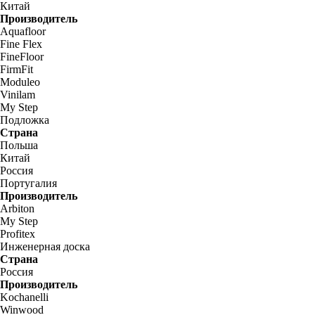
Китай
Производитель
Aquafloor
Fine Flex
FineFloor
FirmFit
Moduleo
Vinilam
My Step
Подложка
Страна
Польша
Китай
Россия
Португалия
Производитель
Arbiton
My Step
Profitex
Инженерная доска
Страна
Россия
Производитель
Kochanelli
Winwood