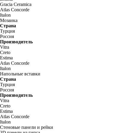
Gracia Ceramica
Atlas Concorde
Italon
Мозаика
Страна
Турция
Россия
Производитель
Vitra
Creto
Estima
Atlas Concorde
Italon
Напольные вставки
Страна
Турция
Россия
Производитель
Vitra
Creto
Estima
Atlas Concorde
Italon
Стеновые панели и рейки
3D панели из гипса