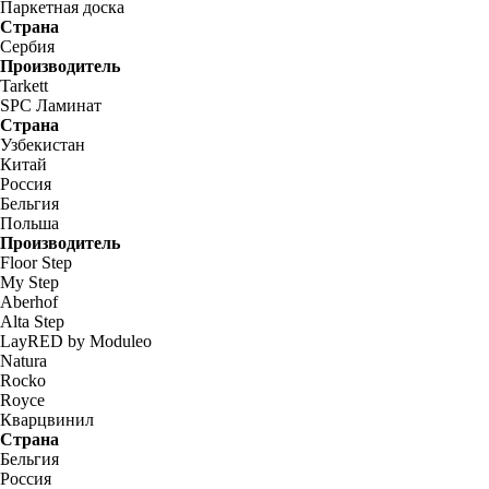
Паркетная доска
Страна
Сербия
Производитель
Tarkett
SPC Ламинат
Страна
Узбекистан
Китай
Россия
Бельгия
Польша
Производитель
Floor Step
My Step
Aberhof
Alta Step
LayRED by Moduleo
Natura
Rocko
Royce
Кварцвинил
Страна
Бельгия
Россия