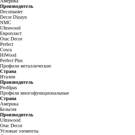
Америка
Производитель
Decomaster
Decor Dizayn
NMC
Ultrawood
Европласт
Orac Decor
Perfect
Cosca
HiWood
Perfect Plus
Профили металлические
Страна
Италия
Производитель
Profilpas
Профили многофункциональные
Страна
Америка
Бельгия
Производитель
Ultrawood
Orac Decor
Угловые элементы