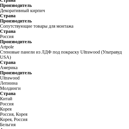
Страна
Производитель
Декоративный кирпич
Страна
Производитель
Сопутствующие товары для монтажа
Страна
Россия
Производитель
Artpole
Стеновые панели из ЛДФ под покраску Ultrawood (Ультравуд
USA)
Страна
Америка
Производитель
Ultrawood
Лепнина
Молдинги
Страна
Китай
Россия
Корея
Россия, Корея
Корея, Россия
Бельгия