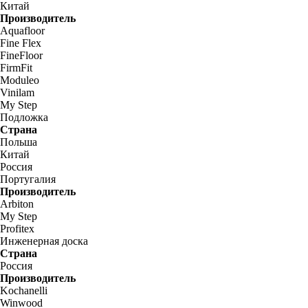
Китай
Производитель
Aquafloor
Fine Flex
FineFloor
FirmFit
Moduleo
Vinilam
My Step
Подложка
Страна
Польша
Китай
Россия
Португалия
Производитель
Arbiton
My Step
Profitex
Инженерная доска
Страна
Россия
Производитель
Kochanelli
Winwood