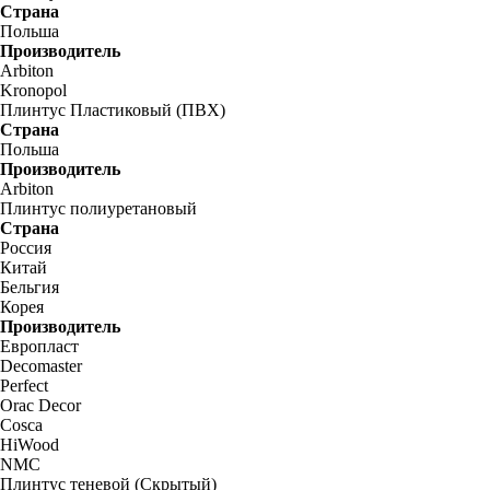
Страна
Польша
Производитель
Arbiton
Kronopol
Плинтус Пластиковый (ПВХ)
Страна
Польша
Производитель
Arbiton
Плинтус полиуретановый
Страна
Россия
Китай
Бельгия
Корея
Производитель
Европласт
Decomaster
Perfect
Orac Decor
Cosca
HiWood
NMC
Плинтус теневой (Скрытый)