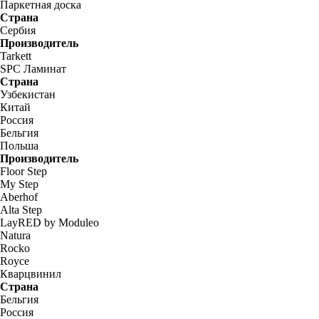
Паркетная доска
Страна
Сербия
Производитель
Tarkett
SPC Ламинат
Страна
Узбекистан
Китай
Россия
Бельгия
Польша
Производитель
Floor Step
My Step
Aberhof
Alta Step
LayRED by Moduleo
Natura
Rocko
Royce
Кварцвинил
Страна
Бельгия
Россия