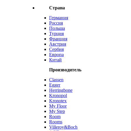
Страна
Германия
Россия
Польша
Турция
Франция
Австрия
Сербия
Европа
Китай
Производитель
Classen
Egger
Herringbone
Kronopol
Kronotex
My Floor
My Step
Room
Rooms
Villeroy&Boch