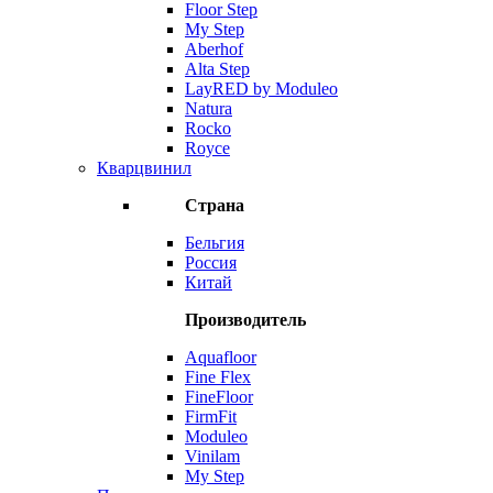
Floor Step
My Step
Aberhof
Alta Step
LayRED by Moduleo
Natura
Rocko
Royce
Кварцвинил
Страна
Бельгия
Россия
Китай
Производитель
Aquafloor
Fine Flex
FineFloor
FirmFit
Moduleo
Vinilam
My Step