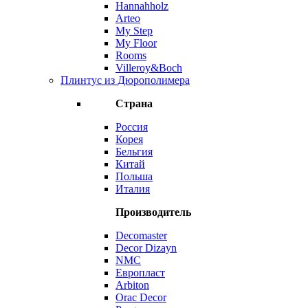
Hannahholz
Arteo
My Step
My Floor
Rooms
Villeroy&Boch
Плинтус из Дюрополимера
Страна
Россия
Корея
Бельгия
Китай
Польша
Италия
Производитель
Decomaster
Decor Dizayn
NMC
Европласт
Arbiton
Orac Decor