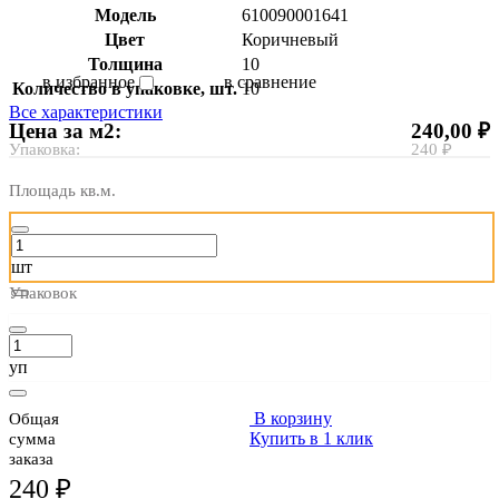
Модель
610090001641
Цвет
Коричневый
Толщина
10
в избранное
в сравнение
Количество в упаковке, шт.
10
Все характеристики
Цена за м2:
240,00 ₽
Упаковка:
240 ₽
Площадь кв.м.
шт
Упаковок
уп
В корзину
Общая
Купить в 1 клик
сумма
заказа
240 ₽