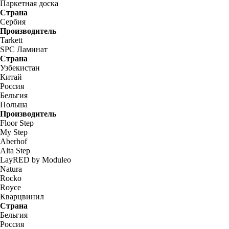
Паркетная доска
Страна
Сербия
Производитель
Tarkett
SPC Ламинат
Страна
Узбекистан
Китай
Россия
Бельгия
Польша
Производитель
Floor Step
My Step
Aberhof
Alta Step
LayRED by Moduleo
Natura
Rocko
Royce
Кварцвинил
Страна
Бельгия
Россия