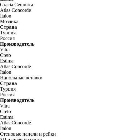
Gracia Ceramica
Atlas Concorde
Italon
Мозаика
Страна
Турция
Россия
Производитель
Vitra
Creto
Estima
Atlas Concorde
Italon
Напольные вставки
Страна
Турция
Россия
Производитель
Vitra
Creto
Estima
Atlas Concorde
Italon
Стеновые панели и рейки
3D панели из гипса