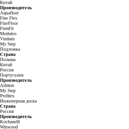
Китай
Производитель
Aquafloor
Fine Flex
FineFloor
FirmFit
Moduleo
Vinilam
My Step
Подложка
Страна
Польша
Китай
Россия
Португалия
Производитель
Arbiton
My Step
Profitex
Инженерная доска
Страна
Россия
Производитель
Kochanelli
Winwood