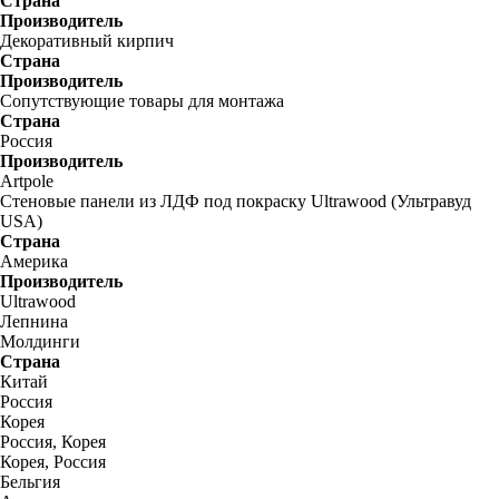
Страна
Производитель
Декоративный кирпич
Страна
Производитель
Сопутствующие товары для монтажа
Страна
Россия
Производитель
Artpole
Стеновые панели из ЛДФ под покраску Ultrawood (Ультравуд
USA)
Страна
Америка
Производитель
Ultrawood
Лепнина
Молдинги
Страна
Китай
Россия
Корея
Россия, Корея
Корея, Россия
Бельгия