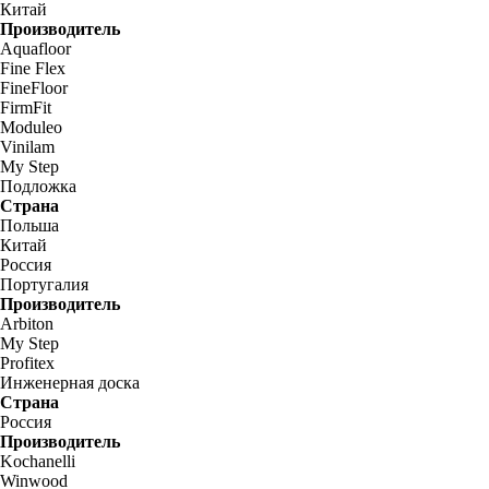
Китай
Производитель
Aquafloor
Fine Flex
FineFloor
FirmFit
Moduleo
Vinilam
My Step
Подложка
Страна
Польша
Китай
Россия
Португалия
Производитель
Arbiton
My Step
Profitex
Инженерная доска
Страна
Россия
Производитель
Kochanelli
Winwood