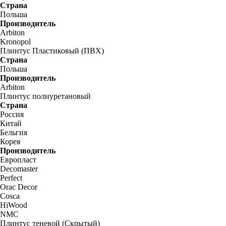
Страна
Польша
Производитель
Arbiton
Kronopol
Плинтус Пластиковый (ПВХ)
Страна
Польша
Производитель
Arbiton
Плинтус полиуретановый
Страна
Россия
Китай
Бельгия
Корея
Производитель
Европласт
Decomaster
Perfect
Orac Decor
Cosca
HiWood
NMC
Плинтус теневой (Скрытый)