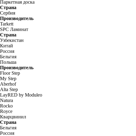
Паркетная доска
Страна
Сербия
Производитель
Tarkett
SPC Ламинат
Страна
Узбекистан
Китай
Россия
Бельгия
Польша
Производитель
Floor Step
My Step
Aberhof
Alta Step
LayRED by Moduleo
Natura
Rocko
Royce
Кварцвинил
Страна
Бельгия
Россия