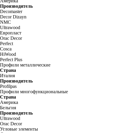
Америка
Производитель
Decomaster
Decor Dizayn
NMC
Ultrawood
Европласт
Orac Decor
Perfect
Cosca
HiWood
Perfect Plus
Профили металлические
Страна
Италия
Производитель
Profilpas
Профили многофункциональные
Страна
Америка
Бельгия
Производитель
Ultrawood
Orac Decor
Угловые элементы