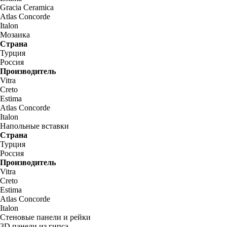
Gracia Ceramica
Atlas Concorde
Italon
Мозаика
Страна
Турция
Россия
Производитель
Vitra
Creto
Estima
Atlas Concorde
Italon
Напольные вставки
Страна
Турция
Россия
Производитель
Vitra
Creto
Estima
Atlas Concorde
Italon
Стеновые панели и рейки
3D панели из гипса