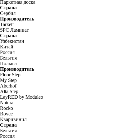
Паркетная доска
Страна
Сербия
Производитель
Tarkett
SPC Ламинат
Страна
Узбекистан
Китай
Россия
Бельгия
Польша
Производитель
Floor Step
My Step
Aberhof
Alta Step
LayRED by Moduleo
Natura
Rocko
Royce
Кварцвинил
Страна
Бельгия
Россия