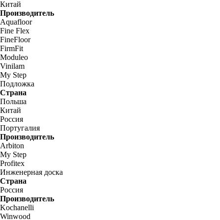
Китай
Производитель
Aquafloor
Fine Flex
FineFloor
FirmFit
Moduleo
Vinilam
My Step
Подложка
Страна
Польша
Китай
Россия
Португалия
Производитель
Arbiton
My Step
Profitex
Инженерная доска
Страна
Россия
Производитель
Kochanelli
Winwood