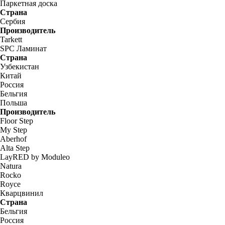
Паркетная доска
Страна
Сербия
Производитель
Tarkett
SPC Ламинат
Страна
Узбекистан
Китай
Россия
Бельгия
Польша
Производитель
Floor Step
My Step
Aberhof
Alta Step
LayRED by Moduleo
Natura
Rocko
Royce
Кварцвинил
Страна
Бельгия
Россия