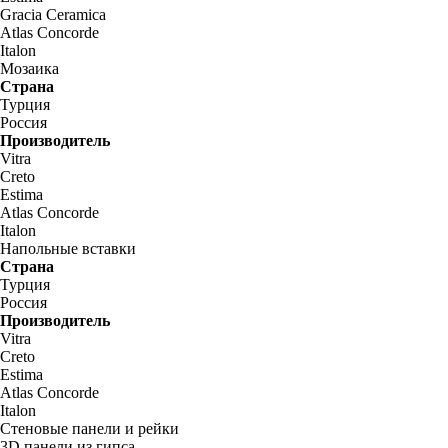
Gracia Ceramica
Atlas Concorde
Italon
Мозаика
Страна
Турция
Россия
Производитель
Vitra
Creto
Estima
Atlas Concorde
Italon
Напольные вставки
Страна
Турция
Россия
Производитель
Vitra
Creto
Estima
Atlas Concorde
Italon
Стеновые панели и рейки
3D панели из гипса