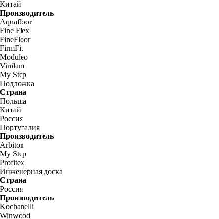
Китай
Производитель
Aquafloor
Fine Flex
FineFloor
FirmFit
Moduleo
Vinilam
My Step
Подложка
Страна
Польша
Китай
Россия
Португалия
Производитель
Arbiton
My Step
Profitex
Инженерная доска
Страна
Россия
Производитель
Kochanelli
Winwood