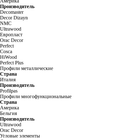
Америка
Производитель
Decomaster
Decor Dizayn
NMC
Ultrawood
Европласт
Orac Decor
Perfect
Cosca
HiWood
Perfect Plus
Профили металлические
Страна
Италия
Производитель
Profilpas
Профили многофункциональные
Страна
Америка
Бельгия
Производитель
Ultrawood
Orac Decor
Угловые элементы