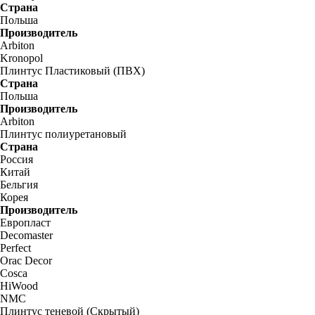
Страна
Польша
Производитель
Arbiton
Kronopol
Плинтус Пластиковый (ПВХ)
Страна
Польша
Производитель
Arbiton
Плинтус полиуретановый
Страна
Россия
Китай
Бельгия
Корея
Производитель
Европласт
Decomaster
Perfect
Orac Decor
Cosca
HiWood
NMC
Плинтус теневой (Скрытый)