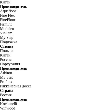
Китай
Производитель
Aquafloor
Fine Flex
FineFloor
FirmFit
Moduleo
Vinilam
My Step
Подложка
Страна
Польша
Китай
Россия
Португалия
Производитель
Arbiton
My Step
Profitex
Инженерная доска
Страна
Россия
Производитель
Kochanelli
Winwood