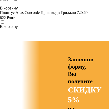
В корзину
Плинтус Atlas Concorde Привиледж Гриджио 7,2х60
822 ₽/шт
В корзину
Заполнив
форму,
Вы
получите
СКИДКУ
5%
на