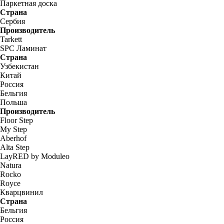
Паркетная доска
Страна
Сербия
Производитель
Tarkett
SPC Ламинат
Страна
Узбекистан
Китай
Россия
Бельгия
Польша
Производитель
Floor Step
My Step
Aberhof
Alta Step
LayRED by Moduleo
Natura
Rocko
Royce
Кварцвинил
Страна
Бельгия
Россия