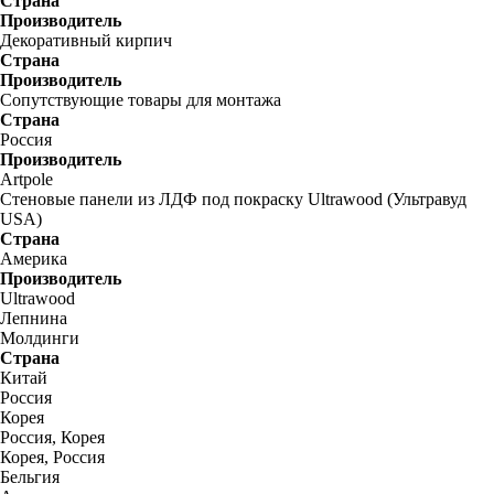
Страна
Производитель
Декоративный кирпич
Страна
Производитель
Сопутствующие товары для монтажа
Страна
Россия
Производитель
Artpole
Стеновые панели из ЛДФ под покраску Ultrawood (Ультравуд
USA)
Страна
Америка
Производитель
Ultrawood
Лепнина
Молдинги
Страна
Китай
Россия
Корея
Россия, Корея
Корея, Россия
Бельгия