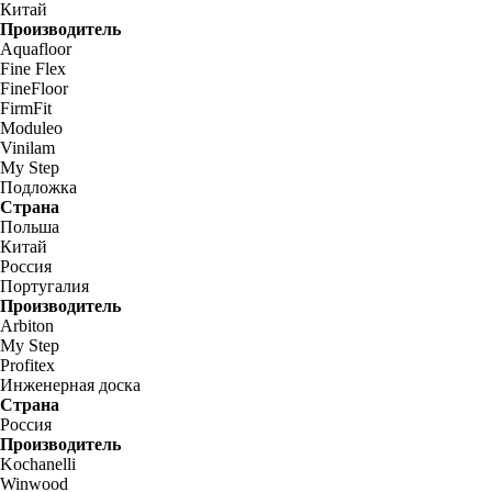
Китай
Производитель
Aquafloor
Fine Flex
FineFloor
FirmFit
Moduleo
Vinilam
My Step
Подложка
Страна
Польша
Китай
Россия
Португалия
Производитель
Arbiton
My Step
Profitex
Инженерная доска
Страна
Россия
Производитель
Kochanelli
Winwood