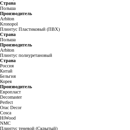
Страна
Польша
Производитель
Arbiton
Kronopol
Плинтус Пластиковый (ПВХ)
Страна
Польша
Производитель
Arbiton
Плинтус полиуретановый
Страна
Россия
Китай
Бельгия
Корея
Производитель
Европласт
Decomaster
Perfect
Orac Decor
Cosca
HiWood
NMC
Плинтус теневой (Скрытый)