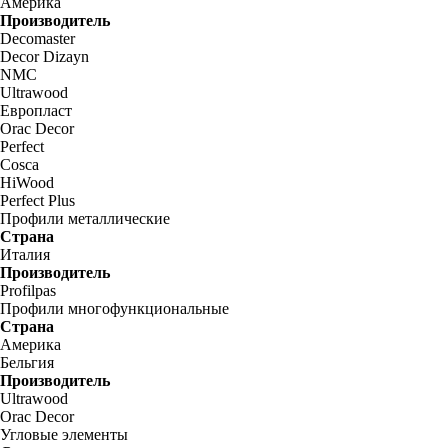
Америка
Производитель
Decomaster
Decor Dizayn
NMC
Ultrawood
Европласт
Orac Decor
Perfect
Cosca
HiWood
Perfect Plus
Профили металлические
Страна
Италия
Производитель
Profilpas
Профили многофункциональные
Страна
Америка
Бельгия
Производитель
Ultrawood
Orac Decor
Угловые элементы