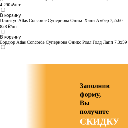
4 290 ₽/шт
В корзину
Плинтус Atlas Concorde Супернова Оникс Хани Амбер 7,2х60
828 ₽/шт
В корзину
Бордюр Atlas Concorde Супернова Оникс Роял Голд Лапп 7,3х59
Заполнив
форму,
Вы
получите
СКИДКУ