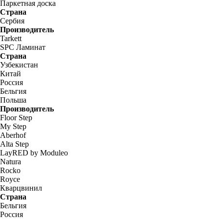
Паркетная доска
Страна
Сербия
Производитель
Tarkett
SPC Ламинат
Страна
Узбекистан
Китай
Россия
Бельгия
Польша
Производитель
Floor Step
My Step
Aberhof
Alta Step
LayRED by Moduleo
Natura
Rocko
Royce
Кварцвинил
Страна
Бельгия
Россия