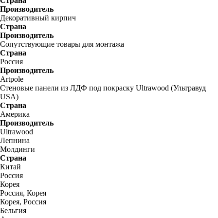
Страна
Производитель
Декоративный кирпич
Страна
Производитель
Сопутствующие товары для монтажа
Страна
Россия
Производитель
Artpole
Стеновые панели из ЛДФ под покраску Ultrawood (Ультравуд
USA)
Страна
Америка
Производитель
Ultrawood
Лепнина
Молдинги
Страна
Китай
Россия
Корея
Россия, Корея
Корея, Россия
Бельгия