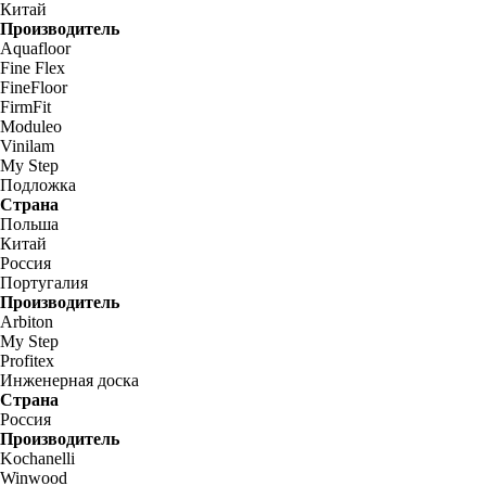
Китай
Производитель
Aquafloor
Fine Flex
FineFloor
FirmFit
Moduleo
Vinilam
My Step
Подложка
Страна
Польша
Китай
Россия
Португалия
Производитель
Arbiton
My Step
Profitex
Инженерная доска
Страна
Россия
Производитель
Kochanelli
Winwood