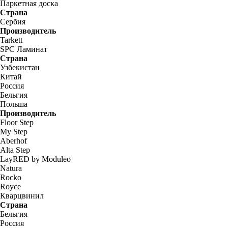
Паркетная доска
Страна
Сербия
Производитель
Tarkett
SPC Ламинат
Страна
Узбекистан
Китай
Россия
Бельгия
Польша
Производитель
Floor Step
My Step
Aberhof
Alta Step
LayRED by Moduleo
Natura
Rocko
Royce
Кварцвинил
Страна
Бельгия
Россия