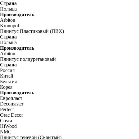
Страна
Польша
Производитель
Arbiton
Kronopol
Плинтус Пластиковый (ПВХ)
Страна
Польша
Производитель
Arbiton
Плинтус полиуретановый
Страна
Россия
Китай
Бельгия
Корея
Производитель
Европласт
Decomaster
Perfect
Orac Decor
Cosca
HiWood
NMC
Плинтус теневой (Скрытый)