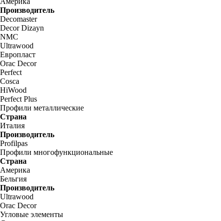
Америка
Производитель
Decomaster
Decor Dizayn
NMC
Ultrawood
Европласт
Orac Decor
Perfect
Cosca
HiWood
Perfect Plus
Профили металлические
Страна
Италия
Производитель
Profilpas
Профили многофункциональные
Страна
Америка
Бельгия
Производитель
Ultrawood
Orac Decor
Угловые элементы