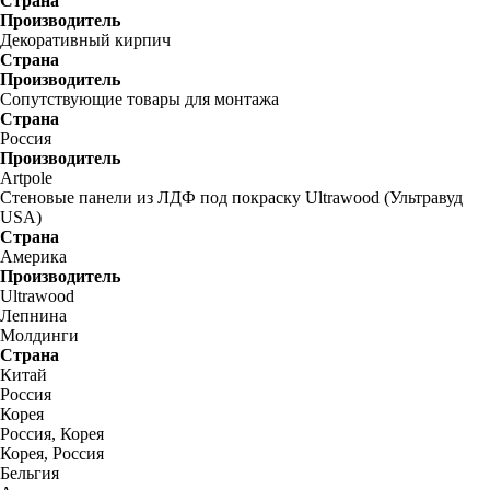
Страна
Производитель
Декоративный кирпич
Страна
Производитель
Сопутствующие товары для монтажа
Страна
Россия
Производитель
Artpole
Стеновые панели из ЛДФ под покраску Ultrawood (Ультравуд
USA)
Страна
Америка
Производитель
Ultrawood
Лепнина
Молдинги
Страна
Китай
Россия
Корея
Россия, Корея
Корея, Россия
Бельгия