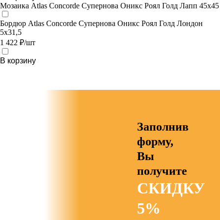
Мозаика Atlas Concorde Супернова Оникс Роял Голд Лапп 45х45
Бордюр Atlas Concorde Супернова Оникс Роял Голд Лондон
5x31,5
1 422 ₽/шт
В корзину
Заполнив
форму,
Вы
получите
СКИДКУ
5%