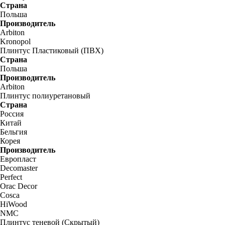
Страна
Польша
Производитель
Arbiton
Kronopol
Плинтус Пластиковый (ПВХ)
Страна
Польша
Производитель
Arbiton
Плинтус полиуретановый
Страна
Россия
Китай
Бельгия
Корея
Производитель
Европласт
Decomaster
Perfect
Orac Decor
Cosca
HiWood
NMC
Плинтус теневой (Скрытый)