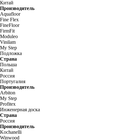
Китай
Производитель
Aquafloor
Fine Flex
FineFloor
FirmFit
Moduleo
Vinilam
My Step
Подложка
Страна
Польша
Китай
Россия
Португалия
Производитель
Arbiton
My Step
Profitex
Инженерная доска
Страна
Россия
Производитель
Kochanelli
Winwood