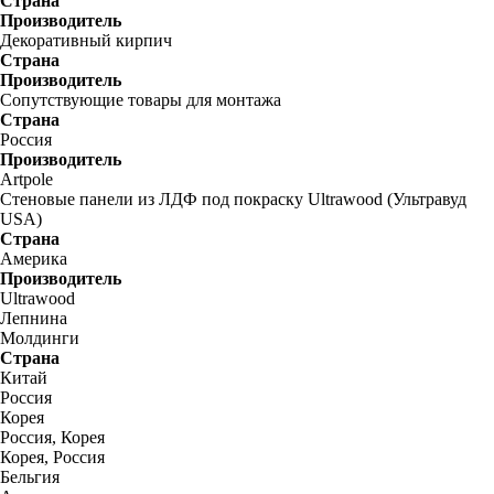
Страна
Производитель
Декоративный кирпич
Страна
Производитель
Сопутствующие товары для монтажа
Страна
Россия
Производитель
Artpole
Стеновые панели из ЛДФ под покраску Ultrawood (Ультравуд
USA)
Страна
Америка
Производитель
Ultrawood
Лепнина
Молдинги
Страна
Китай
Россия
Корея
Россия, Корея
Корея, Россия
Бельгия