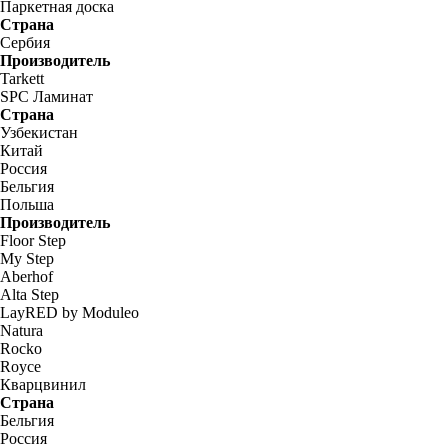
Паркетная доска
Страна
Сербия
Производитель
Tarkett
SPC Ламинат
Страна
Узбекистан
Китай
Россия
Бельгия
Польша
Производитель
Floor Step
My Step
Aberhof
Alta Step
LayRED by Moduleo
Natura
Rocko
Royce
Кварцвинил
Страна
Бельгия
Россия