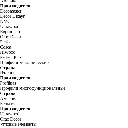
Америка
Производитель
Decomaster
Decor Dizayn
NMC
Ultrawood
Европласт
Orac Decor
Perfect
Cosca
HiWood
Perfect Plus
Профили металлические
Страна
Италия
Производитель
Profilpas
Профили многофункциональные
Страна
Америка
Бельгия
Производитель
Ultrawood
Orac Decor
Угловые элементы