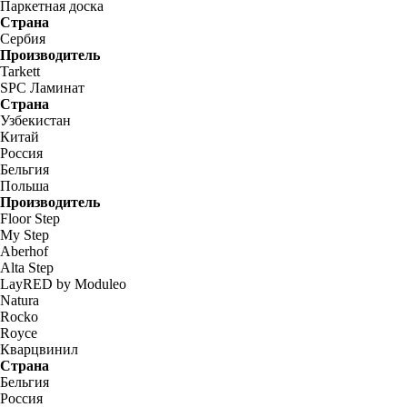
Паркетная доска
Страна
Сербия
Производитель
Tarkett
SPC Ламинат
Страна
Узбекистан
Китай
Россия
Бельгия
Польша
Производитель
Floor Step
My Step
Aberhof
Alta Step
LayRED by Moduleo
Natura
Rocko
Royce
Кварцвинил
Страна
Бельгия
Россия