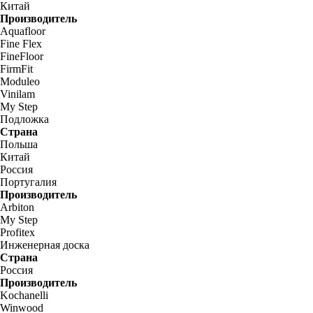
Китай
Производитель
Aquafloor
Fine Flex
FineFloor
FirmFit
Moduleo
Vinilam
My Step
Подложка
Страна
Польша
Китай
Россия
Португалия
Производитель
Arbiton
My Step
Profitex
Инженерная доска
Страна
Россия
Производитель
Kochanelli
Winwood