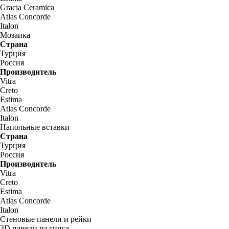
Gracia Ceramica
Atlas Concorde
Italon
Мозаика
Страна
Турция
Россия
Производитель
Vitra
Creto
Estima
Atlas Concorde
Italon
Напольные вставки
Страна
Турция
Россия
Производитель
Vitra
Creto
Estima
Atlas Concorde
Italon
Стеновые панели и рейки
3D панели из гипса