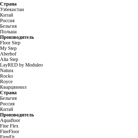
Страна
Узбекистан
Китай
Россия
Бельгия
Польша
Производитель
Floor Step
My Step
Aberhof
Alta Step
LayRED by Moduleo
Natura
Rocko
Royce
Кварцвинил
Страна
Бельгия
Россия
Китай
Производитель
Aquafloor
Fine Flex
FineFloor
FirmFit