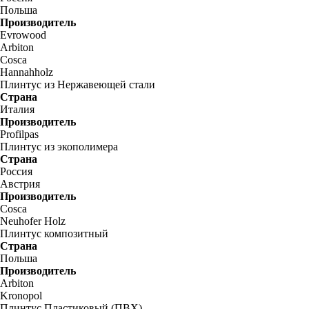
Польша
Производитель
Evrowood
Arbiton
Cosca
Hannahholz
Плинтус из Нержавеющей стали
Страна
Италия
Производитель
Profilpas
Плинтус из экополимера
Страна
Россия
Австрия
Производитель
Cosca
Neuhofer Holz
Плинтус композитный
Страна
Польша
Производитель
Arbiton
Kronopol
Плинтус Пластиковый (ПВХ)