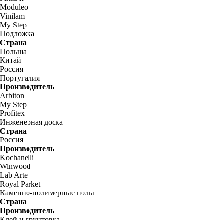
Moduleo
Vinilam
My Step
Подложка
Страна
Польша
Китай
Россия
Португалия
Производитель
Arbiton
My Step
Profitex
Инженерная доска
Страна
Россия
Производитель
Kochanelli
Winwood
Lab Arte
Royal Parket
Каменно-полимерные полы
Страна
Производитель
Клей и грунтовка