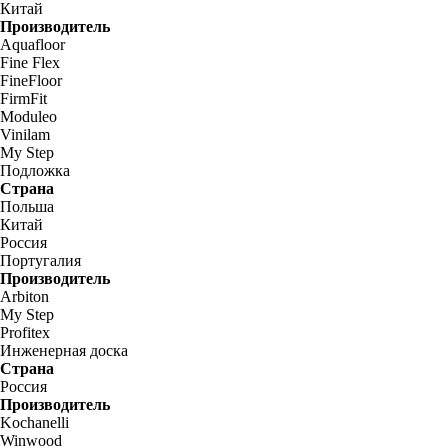
Китай
Производитель
Aquafloor
Fine Flex
FineFloor
FirmFit
Moduleo
Vinilam
My Step
Подложка
Страна
Польша
Китай
Россия
Португалия
Производитель
Arbiton
My Step
Profitex
Инженерная доска
Страна
Россия
Производитель
Kochanelli
Winwood