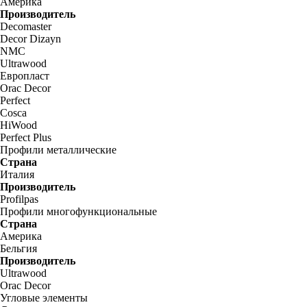
Америка
Производитель
Decomaster
Decor Dizayn
NMC
Ultrawood
Европласт
Orac Decor
Perfect
Cosca
HiWood
Perfect Plus
Профили металлические
Страна
Италия
Производитель
Profilpas
Профили многофункциональные
Страна
Америка
Бельгия
Производитель
Ultrawood
Orac Decor
Угловые элементы