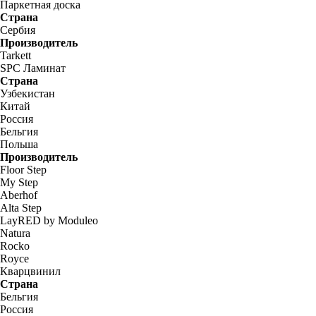
Паркетная доска
Страна
Сербия
Производитель
Tarkett
SPC Ламинат
Страна
Узбекистан
Китай
Россия
Бельгия
Польша
Производитель
Floor Step
My Step
Aberhof
Alta Step
LayRED by Moduleo
Natura
Rocko
Royce
Кварцвинил
Страна
Бельгия
Россия