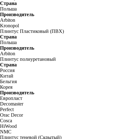
Страна
Польша
Производитель
Arbiton
Kronopol
Плинтус Пластиковый (ПВХ)
Страна
Польша
Производитель
Arbiton
Плинтус полиуретановый
Страна
Россия
Китай
Бельгия
Корея
Производитель
Европласт
Decomaster
Perfect
Orac Decor
Cosca
HiWood
NMC
Плинтус теневой (Скрытый)