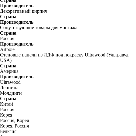
Страна
Производитель
Декоративный кирпич
Страна
Производитель
Сопутствующие товары для монтажа
Страна
Россия
Производитель
Artpole
Стеновые панели из ЛДФ под покраску Ultrawood (Ультравуд
USA)
Страна
Америка
Производитель
Ultrawood
Лепнина
Молдинги
Страна
Китай
Россия
Корея
Россия, Корея
Корея, Россия
Бельгия