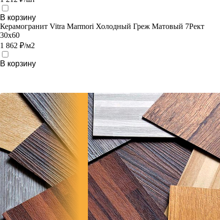
В корзину
Керамогранит Vitra Marmori Холодный Греж Матовый 7Рект
30х60
1 862 ₽/м2
В корзину
Заполнив
форму,
Вы
получите
СКИДКУ
5%