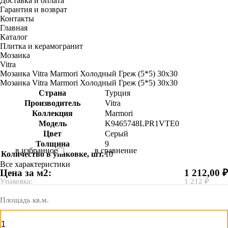
Доставка и оплата
Гарантия и возврат
Контакты
Главная
Каталог
Плитка и керамогранит
Мозаика
Vitra
Мозаика Vitra Marmori Холодный Греж (5*5) 30х30
Мозаика Vitra Marmori Холодный Греж (5*5) 30х30
Страна
Турция
Производитель
Vitra
Коллекция
Marmori
Модель
K9465748LPR1VTE0
Цвет
Серый
Толщина
9
в избранное
в сравнение
Количество в упаковке, шт.
10
Все характеристики
Цена за м2:
1 212,00 ₽
Упаковка:
1 212 ₽
Площадь кв.м.