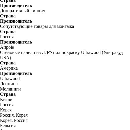
Страна
Производитель
Декоративный кирпич
Страна
Производитель
Сопутствующие товары для монтажа
Страна
Россия
Производитель
Artpole
Стеновые панели из ЛДФ под покраску Ultrawood (Ультравуд
USA)
Страна
Америка
Производитель
Ultrawood
Лепнина
Молдинги
Страна
Китай
Россия
Корея
Россия, Корея
Корея, Россия
Бельгия