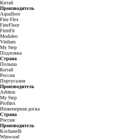
Китай
Производитель
Aquafloor
Fine Flex
FineFloor
FirmFit
Moduleo
Vinilam
My Step
Подложка
Страна
Польша
Китай
Россия
Португалия
Производитель
Arbiton
My Step
Profitex
Инженерная доска
Страна
Россия
Производитель
Kochanelli
Winwood