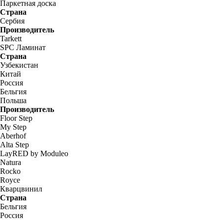
Паркетная доска
Страна
Сербия
Производитель
Tarkett
SPC Ламинат
Страна
Узбекистан
Китай
Россия
Бельгия
Польша
Производитель
Floor Step
My Step
Aberhof
Alta Step
LayRED by Moduleo
Natura
Rocko
Royce
Кварцвинил
Страна
Бельгия
Россия