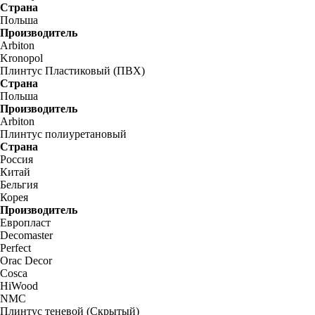
Страна
Польша
Производитель
Arbiton
Kronopol
Плинтус Пластиковый (ПВХ)
Страна
Польша
Производитель
Arbiton
Плинтус полиуретановый
Страна
Россия
Китай
Бельгия
Корея
Производитель
Европласт
Decomaster
Perfect
Orac Decor
Cosca
HiWood
NMC
Плинтус теневой (Скрытый)