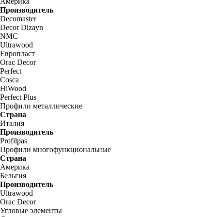
Америка
Производитель
Decomaster
Decor Dizayn
NMC
Ultrawood
Европласт
Orac Decor
Perfect
Cosca
HiWood
Perfect Plus
Профили металлические
Страна
Италия
Производитель
Profilpas
Профили многофункциональные
Страна
Америка
Бельгия
Производитель
Ultrawood
Orac Decor
Угловые элементы