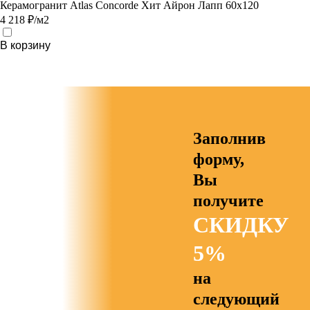
Керамогранит Atlas Concorde Хит Айрон Лапп 60x120
4 218 ₽/м2
В корзину
Заполнив
форму,
Вы
получите
СКИДКУ
5%
на
следующий