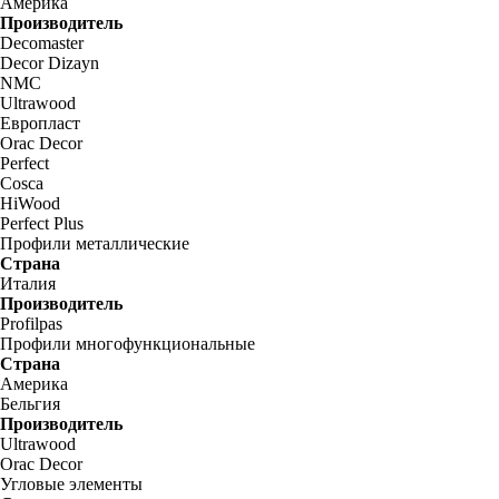
Америка
Производитель
Decomaster
Decor Dizayn
NMC
Ultrawood
Европласт
Orac Decor
Perfect
Cosca
HiWood
Perfect Plus
Профили металлические
Страна
Италия
Производитель
Profilpas
Профили многофункциональные
Страна
Америка
Бельгия
Производитель
Ultrawood
Orac Decor
Угловые элементы