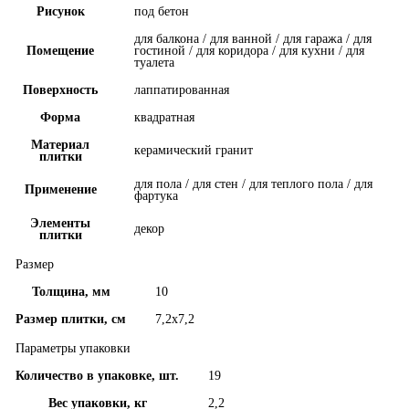
Рисунок
под бетон
для балкона / для ванной / для гаража / для
Помещение
гостиной / для коридора / для кухни / для
туалета
Поверхность
лаппатированная
Форма
квадратная
Материал
керамический гранит
плитки
для пола / для стен / для теплого пола / для
Применение
фартука
Элементы
декор
плитки
Размер
Толщина, мм
10
Размер плитки, см
7,2x7,2
Параметры упаковки
Количество в упаковке, шт.
19
Вес упаковки, кг
2,2