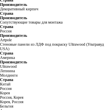
Страна
Производитель
Декоративный кирпич
Страна
Производитель
Сопутствующие товары для монтажа
Страна
Россия
Производитель
Artpole
Стеновые панели из ЛДФ под покраску Ultrawood (Ультравуд
USA)
Страна
Америка
Производитель
Ultrawood
Лепнина
Молдинги
Страна
Китай
Россия
Корея
Россия, Корея
Корея, Россия
Бельгия