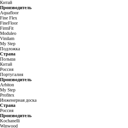
Китай
Производитель
Aquafloor
Fine Flex
FineFloor
FirmFit
Moduleo
Vinilam
My Step
Подложка
Страна
Польша
Китай
Россия
Португалия
Производитель
Arbiton
My Step
Profitex
Инженерная доска
Страна
Россия
Производитель
Kochanelli
Winwood