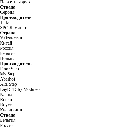
Паркетная доска
Страна
Сербия
Производитель
Tarkett
SPC Ламинат
Страна
Узбекистан
Китай
Россия
Бельгия
Польша
Производитель
Floor Step
My Step
Aberhof
Alta Step
LayRED by Moduleo
Natura
Rocko
Royce
Кварцвинил
Страна
Бельгия
Россия