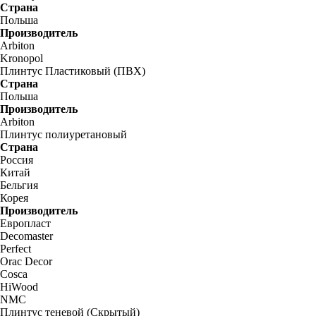
Страна
Польша
Производитель
Arbiton
Kronopol
Плинтус Пластиковый (ПВХ)
Страна
Польша
Производитель
Arbiton
Плинтус полиуретановый
Страна
Россия
Китай
Бельгия
Корея
Производитель
Европласт
Decomaster
Perfect
Orac Decor
Cosca
HiWood
NMC
Плинтус теневой (Скрытый)