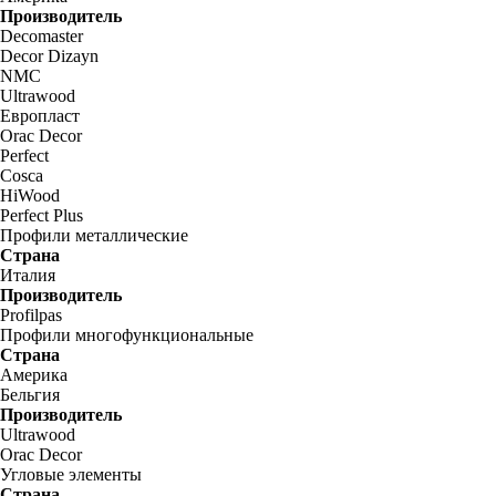
Производитель
Decomaster
Decor Dizayn
NMC
Ultrawood
Европласт
Orac Decor
Perfect
Cosca
HiWood
Perfect Plus
Профили металлические
Страна
Италия
Производитель
Profilpas
Профили многофункциональные
Страна
Америка
Бельгия
Производитель
Ultrawood
Orac Decor
Угловые элементы
Страна