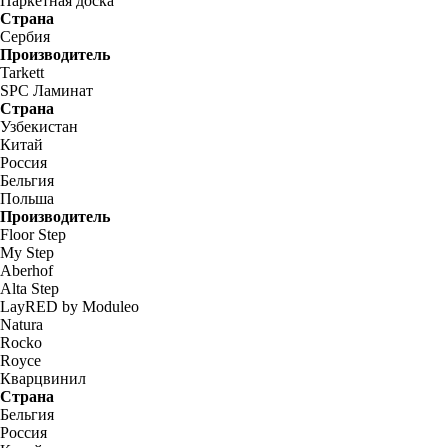
Паркетная доска
Страна
Сербия
Производитель
Tarkett
SPC Ламинат
Страна
Узбекистан
Китай
Россия
Бельгия
Польша
Производитель
Floor Step
My Step
Aberhof
Alta Step
LayRED by Moduleo
Natura
Rocko
Royce
Кварцвинил
Страна
Бельгия
Россия