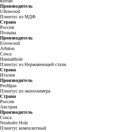
Китай
Производитель
Ultrawood
Плинтус из МДФ
Страна
Россия
Польша
Производитель
Evrowood
Arbiton
Cosca
Hannahholz
Плинтус из Нержавеющей стали
Страна
Италия
Производитель
Profilpas
Плинтус из экополимера
Страна
Россия
Австрия
Производитель
Cosca
Neuhofer Holz
Плинтус композитный