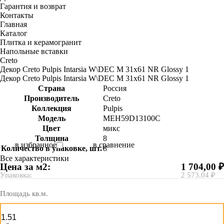
Гарантия и возврат
Контакты
Главная
Каталог
Плитка и керамогранит
Напольные вставки
Creto
Декор Creto Pulpis Intarsia W\DEC M 31x61 NR Glossy 1
Декор Creto Pulpis Intarsia W\DEC M 31x61 NR Glossy 1
Страна
Россия
Производитель
Creto
Коллекция
Pulpis
Модель
MEH59D13100C
Цвет
микс
Толщина
8
в избранное
в сравнение
Количество в упаковке, шт.
8
Все характеристики
Цена за м2:
1 704,00 ₽
Упаковка:
2 573.04 ₽
Площадь кв.м.