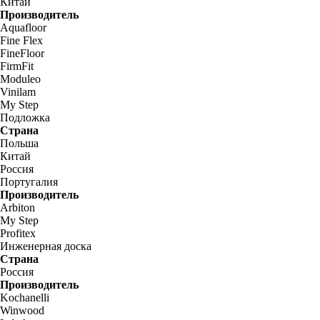
Китай
Производитель
Aquafloor
Fine Flex
FineFloor
FirmFit
Moduleo
Vinilam
My Step
Подложка
Страна
Польша
Китай
Россия
Португалия
Производитель
Arbiton
My Step
Profitex
Инженерная доска
Страна
Россия
Производитель
Kochanelli
Winwood