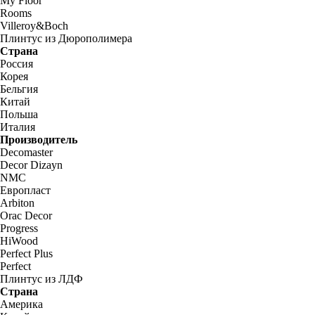
My Floor
Rooms
Villeroy&Boch
Плинтус из Дюрополимера
Страна
Россия
Корея
Бельгия
Китай
Польша
Италия
Производитель
Decomaster
Decor Dizayn
NMC
Европласт
Arbiton
Orac Decor
Progress
HiWood
Perfect Plus
Perfect
Плинтус из ЛДФ
Страна
Америка