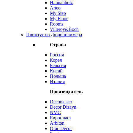
Hannahholz
Arteo
My Step
My Floor
Rooms
Villeroy&Boch
Плинтус из Дюрополимера
Страна
Россия
Корея
Бельгия
Китай
Польша
Италия
Производитель
Decomaster
Decor Dizayn
NMC
Европласт
Arbiton
Orac Decor