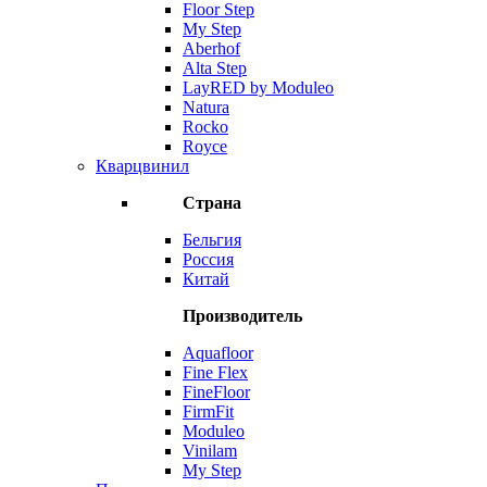
Floor Step
My Step
Aberhof
Alta Step
LayRED by Moduleo
Natura
Rocko
Royce
Кварцвинил
Страна
Бельгия
Россия
Китай
Производитель
Aquafloor
Fine Flex
FineFloor
FirmFit
Moduleo
Vinilam
My Step