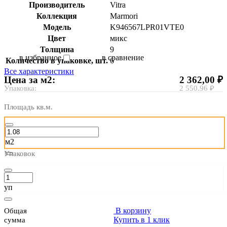
Производитель
Vitra
Коллекция
Marmori
Модель
K946567LPR01VTE0
Цвет
микс
Толщина
9
в избранное
в сравнение
Количество в упаковке, шт.
6
Все характеристики
Цена за м2:
2 362,00 ₽
Упаковка:
2 550.96 ₽
Площадь кв.м.
м2
Упаковок
уп
В корзину
Общая
Купить в 1 клик
сумма