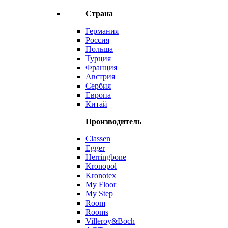
Страна
Германия
Россия
Польша
Турция
Франция
Австрия
Сербия
Европа
Китай
Производитель
Classen
Egger
Herringbone
Kronopol
Kronotex
My Floor
My Step
Room
Rooms
Villeroy&Boch