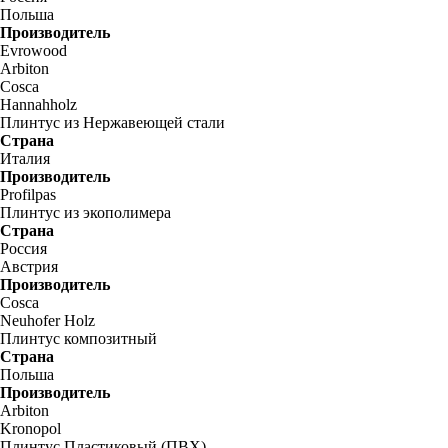
Польша
Производитель
Evrowood
Arbiton
Cosca
Hannahholz
Плинтус из Нержавеющей стали
Страна
Италия
Производитель
Profilpas
Плинтус из экополимера
Страна
Россия
Австрия
Производитель
Cosca
Neuhofer Holz
Плинтус композитный
Страна
Польша
Производитель
Arbiton
Kronopol
Плинтус Пластиковый (ПВХ)