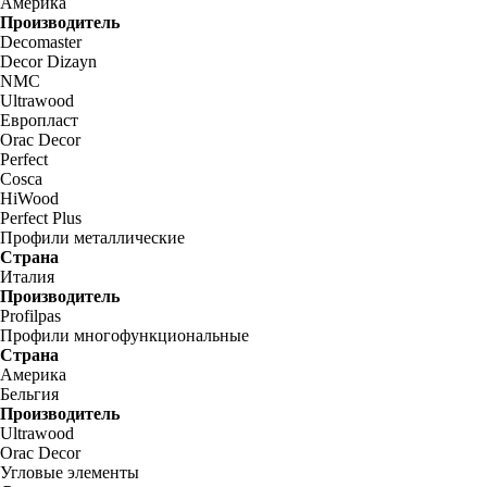
Америка
Производитель
Decomaster
Decor Dizayn
NMC
Ultrawood
Европласт
Orac Decor
Perfect
Cosca
HiWood
Perfect Plus
Профили металлические
Страна
Италия
Производитель
Profilpas
Профили многофункциональные
Страна
Америка
Бельгия
Производитель
Ultrawood
Orac Decor
Угловые элементы