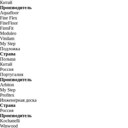
Китай
Производитель
Aquafloor
Fine Flex
FineFloor
FirmFit
Moduleo
Vinilam
My Step
Подложка
Страна
Польша
Китай
Россия
Португалия
Производитель
Arbiton
My Step
Profitex
Инженерная доска
Страна
Россия
Производитель
Kochanelli
Winwood