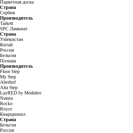
Паркетная доска
Страна
Сербия
Производитель
Tarkett
SPC Ламинат
Страна
Узбекистан
Китай
Россия
Бельгия
Польша
Производитель
Floor Step
My Step
Aberhof
Alta Step
LayRED by Moduleo
Natura
Rocko
Royce
Кварцвинил
Страна
Бельгия
Россия