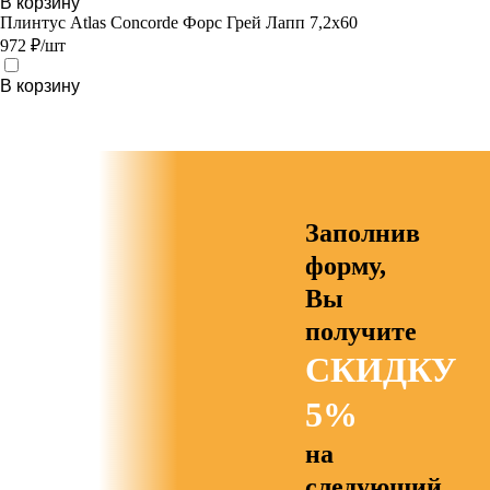
В корзину
Плинтус Atlas Concorde Форс Грей Лапп 7,2х60
972 ₽/шт
В корзину
Заполнив
форму,
Вы
получите
СКИДКУ
5%
на
следующий