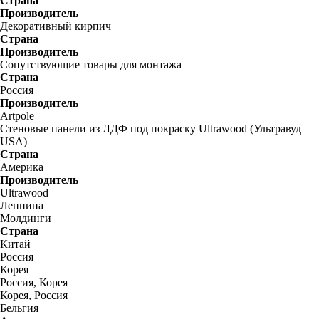
Страна
Производитель
Декоративный кирпич
Страна
Производитель
Сопутствующие товары для монтажа
Страна
Россия
Производитель
Artpole
Стеновые панели из ЛДФ под покраску Ultrawood (Ультравуд
USA)
Страна
Америка
Производитель
Ultrawood
Лепнина
Молдинги
Страна
Китай
Россия
Корея
Россия, Корея
Корея, Россия
Бельгия