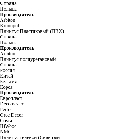
Страна
Польша
Производитель
Arbiton
Kronopol
Плинтус Пластиковый (ПВХ)
Страна
Польша
Производитель
Arbiton
Плинтус полиуретановый
Страна
Россия
Китай
Бельгия
Корея
Производитель
Европласт
Decomaster
Perfect
Orac Decor
Cosca
HiWood
NMC
Плинтус теневой (Скрытый)