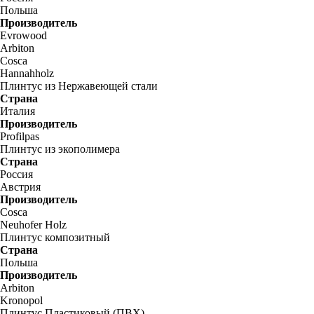
Польша
Производитель
Evrowood
Arbiton
Cosca
Hannahholz
Плинтус из Нержавеющей стали
Страна
Италия
Производитель
Profilpas
Плинтус из экополимера
Страна
Россия
Австрия
Производитель
Cosca
Neuhofer Holz
Плинтус композитный
Страна
Польша
Производитель
Arbiton
Kronopol
Плинтус Пластиковый (ПВХ)