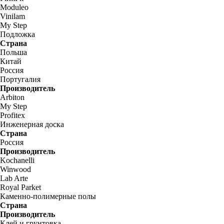
Moduleo
Vinilam
My Step
Подложка
Страна
Польша
Китай
Россия
Португалия
Производитель
Arbiton
My Step
Profitex
Инженерная доска
Страна
Россия
Производитель
Kochanelli
Winwood
Lab Arte
Royal Parket
Каменно-полимерные полы
Страна
Производитель
Клей и грунтовка