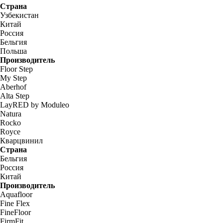
Страна
Узбекистан
Китай
Россия
Бельгия
Польша
Производитель
Floor Step
My Step
Aberhof
Alta Step
LayRED by Moduleo
Natura
Rocko
Royce
Кварцвинил
Страна
Бельгия
Россия
Китай
Производитель
Aquafloor
Fine Flex
FineFloor
FirmFit