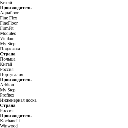
Китай
Производитель
Aquafloor
Fine Flex
FineFloor
FirmFit
Moduleo
Vinilam
My Step
Подложка
Страна
Польша
Китай
Россия
Португалия
Производитель
Arbiton
My Step
Profitex
Инженерная доска
Страна
Россия
Производитель
Kochanelli
Winwood