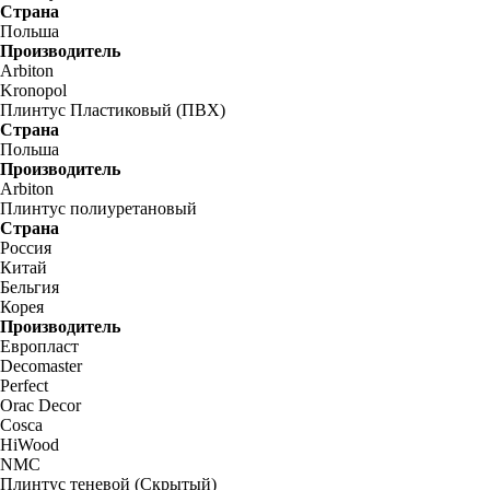
Страна
Польша
Производитель
Arbiton
Kronopol
Плинтус Пластиковый (ПВХ)
Страна
Польша
Производитель
Arbiton
Плинтус полиуретановый
Страна
Россия
Китай
Бельгия
Корея
Производитель
Европласт
Decomaster
Perfect
Orac Decor
Cosca
HiWood
NMC
Плинтус теневой (Скрытый)