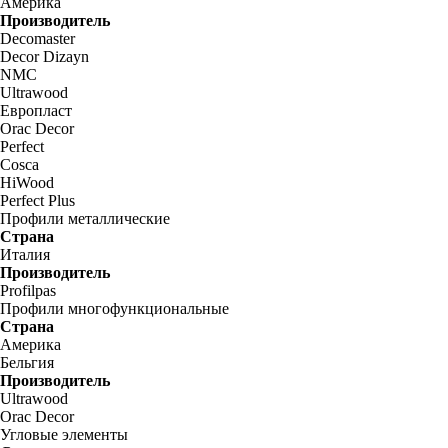
Америка
Производитель
Decomaster
Decor Dizayn
NMC
Ultrawood
Европласт
Orac Decor
Perfect
Cosca
HiWood
Perfect Plus
Профили металлические
Страна
Италия
Производитель
Profilpas
Профили многофункциональные
Страна
Америка
Бельгия
Производитель
Ultrawood
Orac Decor
Угловые элементы