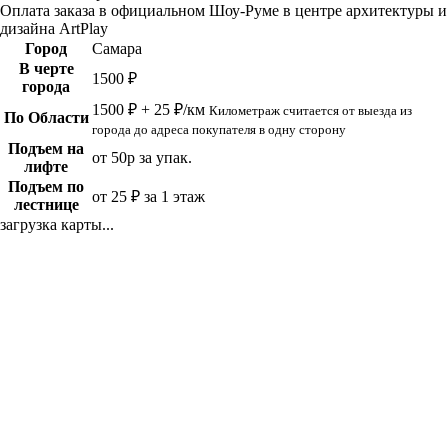
Оплата заказа в официальном Шоу-Руме в центре архитектуры и
дизайна ArtPlay
Город
Самара
В черте
1500 ₽
города
1500 ₽ + 25 ₽/км
Километраж считается от выезда из
По Области
города до адреса покупателя в одну сторону
Подъем на
от 50р за упак.
лифте
Подъем по
от 25 ₽ за 1 этаж
лестнице
загрузка карты...