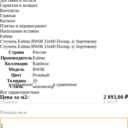
Доставка и оплата
Гарантия и возврат
Контакты
Главная
Каталог
Плитка и керамогранит
Напольные вставки
Estima
Ступень Estima RW08 33x60 Полир. (с бортиком)
Ступень Estima RW08 33x60 Полир. (с бортиком)
Страна
Россия
Производитель
Estima
Коллекция
Rainbow
Модель
RW08
Цвет
Розовый
Толщина
10
в избранное
в сравнение
Стиль
моноколор
Все характеристики
Цена за м2:
2 093,00 ₽
Упаковка:
2 093 ₽
Площадь кв.м.