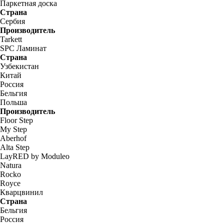
Паркетная доска
Страна
Сербия
Производитель
Tarkett
SPC Ламинат
Страна
Узбекистан
Китай
Россия
Бельгия
Польша
Производитель
Floor Step
My Step
Aberhof
Alta Step
LayRED by Moduleo
Natura
Rocko
Royce
Кварцвинил
Страна
Бельгия
Россия