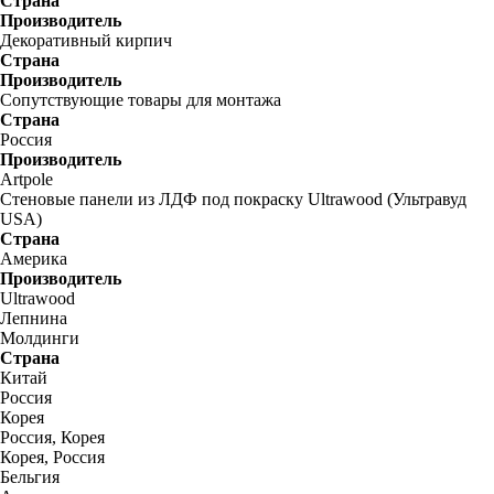
Страна
Производитель
Декоративный кирпич
Страна
Производитель
Сопутствующие товары для монтажа
Страна
Россия
Производитель
Artpole
Стеновые панели из ЛДФ под покраску Ultrawood (Ультравуд
USA)
Страна
Америка
Производитель
Ultrawood
Лепнина
Молдинги
Страна
Китай
Россия
Корея
Россия, Корея
Корея, Россия
Бельгия