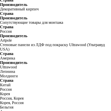
Страна
Производитель
Декоративный кирпич
Страна
Производитель
Сопутствующие товары для монтажа
Страна
Россия
Производитель
Artpole
Стеновые панели из ЛДФ под покраску Ultrawood (Ультравуд
USA)
Страна
Америка
Производитель
Ultrawood
Лепнина
Молдинги
Страна
Китай
Россия
Корея
Россия, Корея
Корея, Россия
Бельгия