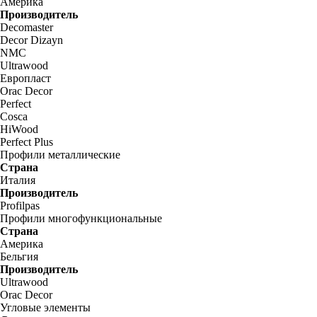
Америка
Производитель
Decomaster
Decor Dizayn
NMC
Ultrawood
Европласт
Orac Decor
Perfect
Cosca
HiWood
Perfect Plus
Профили металлические
Страна
Италия
Производитель
Profilpas
Профили многофункциональные
Страна
Америка
Бельгия
Производитель
Ultrawood
Orac Decor
Угловые элементы