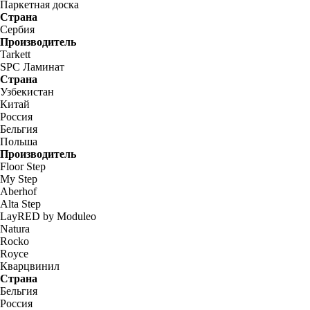
Паркетная доска
Страна
Сербия
Производитель
Tarkett
SPC Ламинат
Страна
Узбекистан
Китай
Россия
Бельгия
Польша
Производитель
Floor Step
My Step
Aberhof
Alta Step
LayRED by Moduleo
Natura
Rocko
Royce
Кварцвинил
Страна
Бельгия
Россия