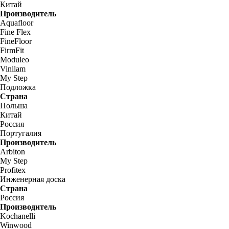
Китай
Производитель
Aquafloor
Fine Flex
FineFloor
FirmFit
Moduleo
Vinilam
My Step
Подложка
Страна
Польша
Китай
Россия
Португалия
Производитель
Arbiton
My Step
Profitex
Инженерная доска
Страна
Россия
Производитель
Kochanelli
Winwood