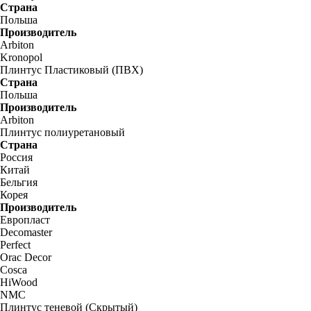
Страна
Польша
Производитель
Arbiton
Kronopol
Плинтус Пластиковый (ПВХ)
Страна
Польша
Производитель
Arbiton
Плинтус полиуретановый
Страна
Россия
Китай
Бельгия
Корея
Производитель
Европласт
Decomaster
Perfect
Orac Decor
Cosca
HiWood
NMC
Плинтус теневой (Скрытый)