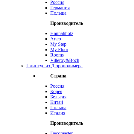
Россия
Германия
Польша
Производитель
Hannahholz
Arteo
My Step
My Floor
Rooms
Villeroy&Boch
Плинтус из Дюрополимера
Страна
Россия
Корея
Бельгия
Китай
Польша
Италия
Производитель
Decomaster