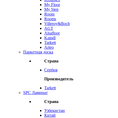
My Floor
My Step
Room
Rooms
Villeroy&Boch
AGT
Alsafloor
Kaindl
Tarkett
Arteo
Паркетная доска
Страна
Сербия
Производитель
Tarkett
SPC Ламинат
Страна
Узбекистан
Китай