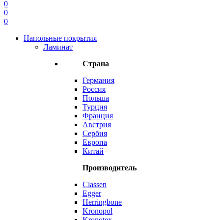
0
0
0
Напольные покрытия
Ламинат
Страна
Германия
Россия
Польша
Турция
Франция
Австрия
Сербия
Европа
Китай
Производитель
Classen
Egger
Herringbone
Kronopol
Kronotex