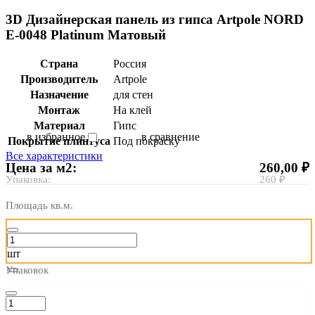
3D Дизайнерская панель из гипса Artpole NORD
E-0048 Platinum Матовый
Страна
Россия
Производитель
Artpole
Назначение
для стен
Монтаж
На клей
Материал
Гипс
в избранное
в сравнение
Покрытие плинтуса
Под покраску
Все характеристики
Цена за м2:
260,00 ₽
Упаковка:
260 ₽
Площадь кв.м.
шт
Упаковок