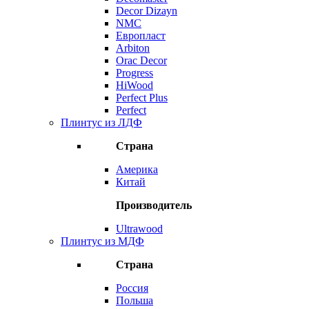
Decor Dizayn
NMC
Европласт
Arbiton
Orac Decor
Progress
HiWood
Perfect Plus
Perfect
Плинтус из ЛДФ
Страна
Америка
Китай
Производитель
Ultrawood
Плинтус из МДФ
Страна
Россия
Польша