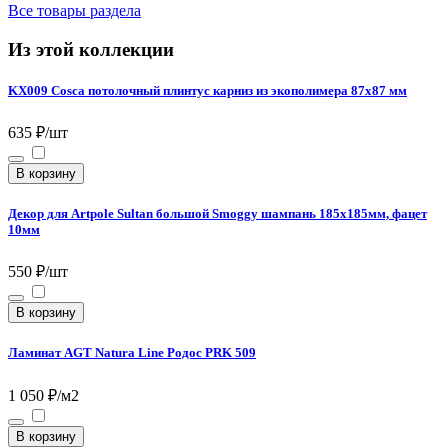
Все товары раздела
Из этой коллекции
KX009 Cosca потолочный плинтус карниз из экополимера 87х87 мм
635 ₽/шт
В корзину
Декор для Artpole Sultan большой Smoggy шампань 185х185мм, фацет
10мм
550 ₽/шт
В корзину
Ламинат AGT Natura Line Родос PRK 509
1 050 ₽/м2
В корзину