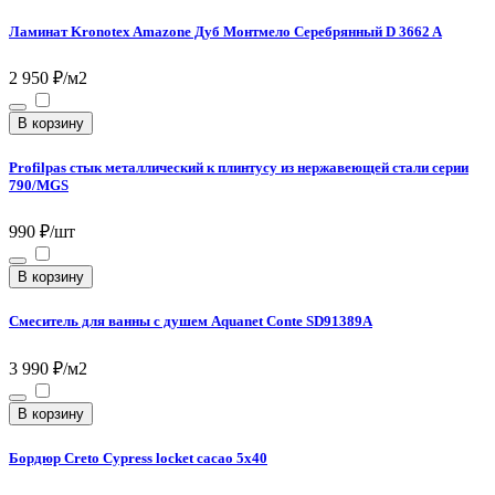
Ламинат Kronotex Amazone Дуб Монтмело Серебрянный D 3662 A
2 950 ₽/м2
В корзину
Profilpas стык металлический к плинтусу из нержавеющей стали серии
790/MGS
990 ₽/шт
В корзину
Смеситель для ванны с душем Aquanet Conte SD91389A
3 990 ₽/м2
В корзину
Бордюр Creto Cypress locket cacao 5х40