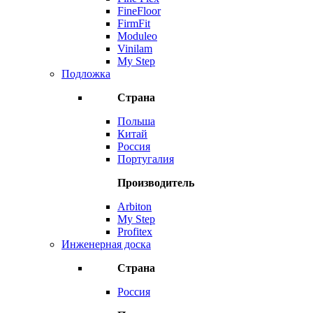
FineFloor
FirmFit
Moduleo
Vinilam
My Step
Подложка
Страна
Польша
Китай
Россия
Португалия
Производитель
Arbiton
My Step
Profitex
Инженерная доска
Страна
Россия