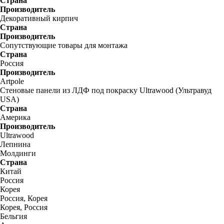
Страна
Производитель
Декоративный кирпич
Страна
Производитель
Сопутствующие товары для монтажа
Страна
Россия
Производитель
Artpole
Стеновые панели из ЛДФ под покраску Ultrawood (Ультравуд
USA)
Страна
Америка
Производитель
Ultrawood
Лепнина
Молдинги
Страна
Китай
Россия
Корея
Россия, Корея
Корея, Россия
Бельгия