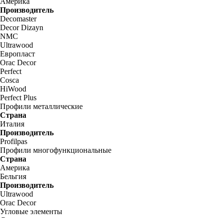
Америка
Производитель
Decomaster
Decor Dizayn
NMC
Ultrawood
Европласт
Orac Decor
Perfect
Cosca
HiWood
Perfect Plus
Профили металлические
Страна
Италия
Производитель
Profilpas
Профили многофункциональные
Страна
Америка
Бельгия
Производитель
Ultrawood
Orac Decor
Угловые элементы