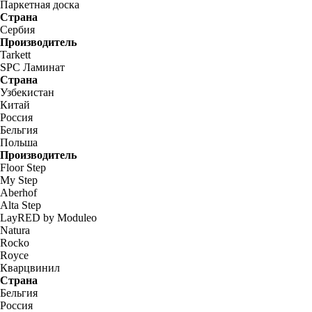
Паркетная доска
Страна
Сербия
Производитель
Tarkett
SPC Ламинат
Страна
Узбекистан
Китай
Россия
Бельгия
Польша
Производитель
Floor Step
My Step
Aberhof
Alta Step
LayRED by Moduleo
Natura
Rocko
Royce
Кварцвинил
Страна
Бельгия
Россия