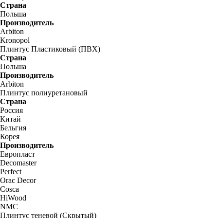
Страна
Польша
Производитель
Arbiton
Kronopol
Плинтус Пластиковый (ПВХ)
Страна
Польша
Производитель
Arbiton
Плинтус полиуретановый
Страна
Россия
Китай
Бельгия
Корея
Производитель
Европласт
Decomaster
Perfect
Orac Decor
Cosca
HiWood
NMC
Плинтус теневой (Скрытый)