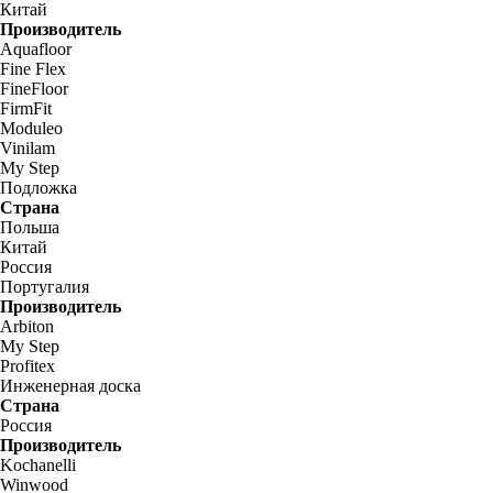
Китай
Производитель
Aquafloor
Fine Flex
FineFloor
FirmFit
Moduleo
Vinilam
My Step
Подложка
Страна
Польша
Китай
Россия
Португалия
Производитель
Arbiton
My Step
Profitex
Инженерная доска
Страна
Россия
Производитель
Kochanelli
Winwood