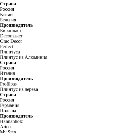
Страна
Россия
Китай
Бельгия
Производитель
Европласт
Decomaster
Orac Decor
Perfect
Плинтуса
Плинтус из Алюминия
Страна
Россия
Италия
Производитель
Profilpas
Плинтус из дерева
Страна
Россия
Германия
Польша
Производитель
Hannahholz
Arteo
My Step