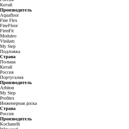
Китай
Производитель
Aquafloor
Fine Flex
FineFloor
FirmFit
Moduleo
Vinilam
My Step
Подложка
Страна
Польша
Китай
Россия
Португалия
Производитель
Arbiton
My Step
Profitex
Инженерная доска
Страна
Россия
Производитель
Kochanelli