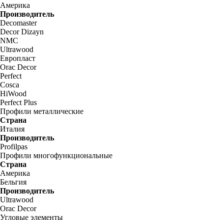
Америка
Производитель
Decomaster
Decor Dizayn
NMC
Ultrawood
Европласт
Orac Decor
Perfect
Cosca
HiWood
Perfect Plus
Профили металлические
Страна
Италия
Производитель
Profilpas
Профили многофункциональные
Страна
Америка
Бельгия
Производитель
Ultrawood
Orac Decor
Угловые элементы