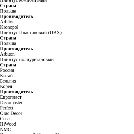
Плинтус композитный
Страна
Польша
Производитель
Arbiton
Kronopol
Плинтус Пластиковый (ПВХ)
Страна
Польша
Производитель
Arbiton
Плинтус полиуретановый
Страна
Россия
Китай
Бельгия
Корея
Производитель
Европласт
Decomaster
Perfect
Orac Decor
Cosca
HiWood
NMC