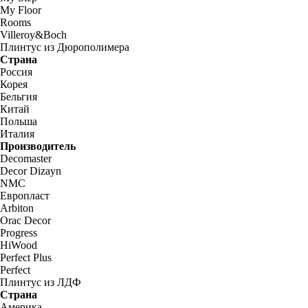
My Floor
Rooms
Villeroy&Boch
Плинтус из Дюрополимера
Страна
Россия
Корея
Бельгия
Китай
Польша
Италия
Производитель
Decomaster
Decor Dizayn
NMC
Европласт
Arbiton
Orac Decor
Progress
HiWood
Perfect Plus
Perfect
Плинтус из ЛДФ
Страна
Америка