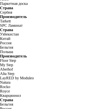
Паркетная доска
Страна
Сербия
Производитель
Tarkett
SPC Ламинат
Страна
Узбекистан
Китай
Россия
Бельгия
Польша
Производитель
Floor Step
My Step
Aberhof
Alta Step
LayRED by Moduleo
Natura
Rocko
Royce
Кварцвинил
Страна
Бельгия
Россия