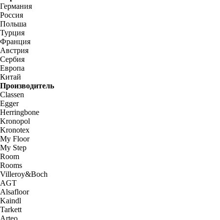
Германия
Россия
Польша
Турция
Франция
Австрия
Сербия
Европа
Китай
Производитель
Classen
Egger
Herringbone
Kronopol
Kronotex
My Floor
My Step
Room
Rooms
Villeroy&Boch
AGT
Alsafloor
Kaindl
Tarkett
Arteo